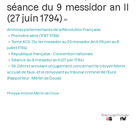
séance du 9 messidor an II
(27 juin 1794)
Archives parlementaires de la Révolution Française
Première série (1787-1799)
Tome XCII - Du 1er messidor au 20 messidor An II (19 juin au 8
juillet 1794)
République française - Convention nationale
Séance du 9 messidor an II (27 juin 1794 )
39. Décret annulant un jugement concernant le citoyen Morin,
accusé de faux, et le renvoyant au tribunal criminel de l’Eure.
(Rapporteur : Merlin de Douai)
Philippe Antoine Merlin de Douai
Télécharger
Partager