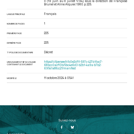
II (19 juin au 8 juillet 1794)
, sous la direction de Françoise
Brunel et Aline Alquier. 1980. p. 225.
Français
LANGUE PRINCIPALE
1
NOMBRE DE PAGES
225
PREMIÈRE PAGE
225
DERNIÈRE PAGE
Décret
TYPOLOGIE DOCUMENTAIRE
https://iiif.persee.fr/b0e2cf11-597c-427d-8ac7-
URI DU MANIFEST IIIF DU VOLUME
CONTENANT LE DOCUMENT
68bcc0acf13b/5bc4e6d3-b2b1-4a9a-b7b2-
69541a88cc21/manifest
11 octobre 2024 à 05:41
MODIFIÉ LE
Suivez-nous