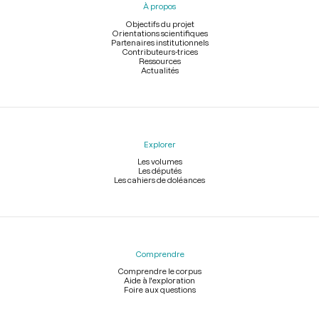
À propos
de
page
Objectifs du projet
Orientations scientifiques
Partenaires institutionnels
Contributeurs-trices
Ressources
Actualités
Explorer
Les volumes
Les députés
Les cahiers de doléances
Comprendre
Comprendre le corpus
Aide à l'exploration
Foire aux questions