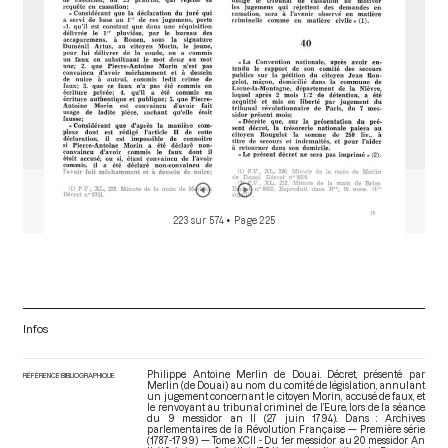
223 sur 574
• Page 225
Infos
Philippe Antoine Merlin de Douai. Décret, présenté par
RÉFÉRENCE BIBLIOGRAPHIQUE
Merlin (de Douai) au nom du comité de législation, annulant
un jugement concernant le citoyen Morin, accusé de faux, et
le renvoyant au tribunal criminel de l’Eure, lors de la séance
du 9 messidor an II (27 juin 1794). Dans : Archives
parlementaires de la Révolution Française — Première série
(1787-1799) — Tome XCII - Du 1er messidor au 20 messidor An