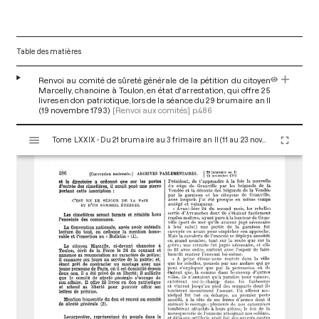
Table des matières
Renvoi au comité de sûreté générale de la pétition du citoyen
Marcelly, chanoine à Toulon, en état d'arrestation, qui offre 25
livres en don patriotique, lors de la séance du 29 brumaire an II
(19 novembre 1793)
[Renvoi aux comités]
p.486
V
Tome LXXIX - Du 21 brumaire au 3 frimaire an II (11 au 23 novembre 1793)
i
s
u
a
l
i
s
e
u
r
M
i
r