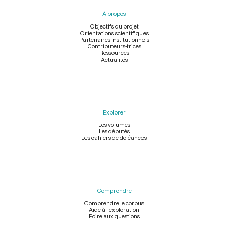
pied
À propos
de
page
Objectifs du projet
Orientations scientifiques
Partenaires institutionnels
Contributeurs-trices
Ressources
Actualités
Explorer
Les volumes
Les députés
Les cahiers de doléances
Comprendre
Comprendre le corpus
Aide à l'exploration
Foire aux questions