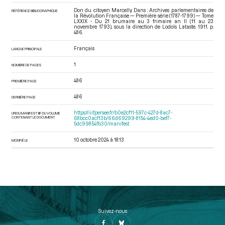
Don du citoyen Marcelly. Dans : Archives parlementaires de
RÉFÉRENCE BIBLIOGRAPHIQUE
la Révolution Française — Première série (1787-1799) — Tome
LXXIX - Du 21 brumaire au 3 frimaire an II (11 au 23
novembre 1793)
, sous la direction de Lodoïs Lataste. 1911. p.
486.
Français
LANGUE PRINCIPALE
1
NOMBRE DE PAGES
486
PREMIÈRE PAGE
486
DERNIÈRE PAGE
https://iiif.persee.fr/b0e2cf11-597c-427d-8ac7-
URI DU MANIFEST IIIF DU VOLUME
CONTENANT LE DOCUMENT
68bcc0acf13b/66d69299-8154-4ed0-bef7-
5dc99854fb30/manifest
10 octobre 2024 à 18:13
MODIFIÉ LE
Suivez-nous