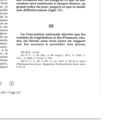
 492
• Page 142