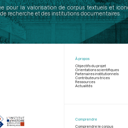
ée pour la valorisation de corpus textuels et ic
de recherche et des institutions documentaires.
À propos
Objectifs du projet
Orientations scientifiques
Partenaires institutionnels
Contributeurs-trices
Ressources
Actualités
Menu
du
pied
de
Comprendre
page
Comprendre le corpus