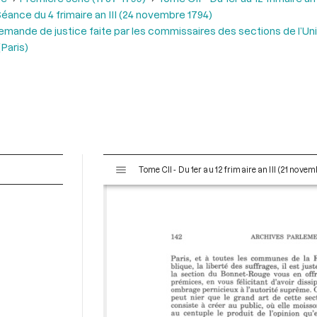
éance du 4 frimaire an III (24 novembre 1794)
mande de justice faite par les commissaires des sections de l’Unité 
Paris)
V
Tome CII - Du 1er au 12 frimaire an III (21 nov
i
s
u
a
l
i
s
e
u
r