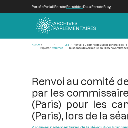
Persée
Portail Persée
Perséides
Data Persée
Blog
ARCHIVES
PARLEMENTAIRES
Fil
Accue
Les
Renvoi au comité de Sûreté générale de la 
d'Ariane
il
Explorer
volumes
la séance du 4 frimaire an III (24 novembre 179
Renvoi au comité de
par les commissaires 
(Paris) pour les c
(Paris), lors de la s
Archives parlementaires de la Révolution Françai