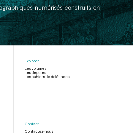
onographiques numérisés construits en
Explorer
Les volumes
Les députés
Les cahiers de doléances
Contact
Contactez-nous