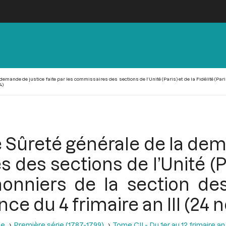
demande de justice faite par les commissaires des sections de l’Unité (Paris) et de la Fidélité (Par
4)
 Sûreté générale de la dema
des sections de l’Unité (Pa
anonniers de la section de
éance du 4 frimaire an III (2
se
Première série (1787-1799)
Tome CII - Du 1er au 12 frimaire a