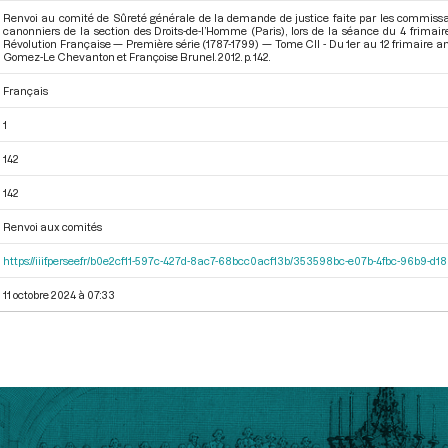
Renvoi au comité de Sûreté générale de la demande de justice faite par les commissaires
canonniers de la section des Droits-de-l’Homme (Paris), lors de la séance du 4 frimai
Révolution Française — Première série (1787-1799) — Tome CII - Du 1er au 12 frimaire a
Gomez-Le Chevanton et Françoise Brunel. 2012. p. 142.
Français
1
142
142
Renvoi aux comités
https://iiif.persee.fr/b0e2cf11-597c-427d-8ac7-68bcc0acf13b/353598bc-e07b-4fbc-96b9-d
11 octobre 2024 à 07:33