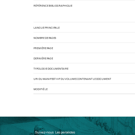
RÉFÉRENCE BIBLIOGRAPHIQUE
LANGUE PRINCIPALE
NOMBRE DE PAGES
PREMIÈRE PAGE
DERNIÈRE PAGE
TYPOLOGIE DOCUMENTAIRE
URI DU MANIFEST IIIF DU VOLUME CONTENANT LE DOCUMENT
MODIFIÉ LE
Suivez-nous
Les perséides