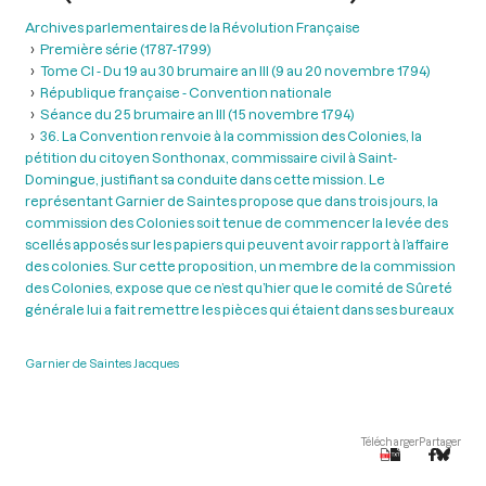
Archives parlementaires de la Révolution Française
Première série (1787-1799)
Tome CI - Du 19 au 30 brumaire an III (9 au 20 novembre 1794)
République française - Convention nationale
Séance du 25 brumaire an III (15 novembre 1794)
36. La Convention renvoie à la commission des Colonies, la
pétition du citoyen Sonthonax, commissaire civil à Saint-
Domingue, justifiant sa conduite dans cette mission. Le
représentant Garnier de Saintes propose que dans trois jours, la
commission des Colonies soit tenue de commencer la levée des
scellés apposés sur les papiers qui peuvent avoir rapport à l’affaire
des colonies. Sur cette proposition, un membre de la commission
des Colonies, expose que ce n’est qu’hier que le comité de Sûreté
générale lui a fait remettre les pièces qui étaient dans ses bureaux
Garnier de Saintes Jacques
Télécharger
Partager