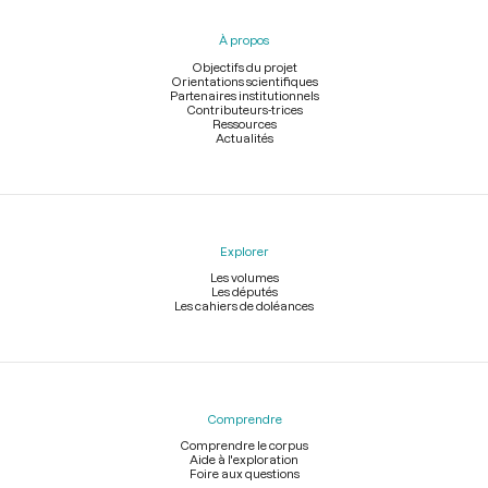
du
pied
À propos
de
page
Objectifs du projet
Orientations scientifiques
Partenaires institutionnels
Contributeurs-trices
Ressources
Actualités
Explorer
Les volumes
Les députés
Les cahiers de doléances
Comprendre
Comprendre le corpus
Aide à l'exploration
Foire aux questions