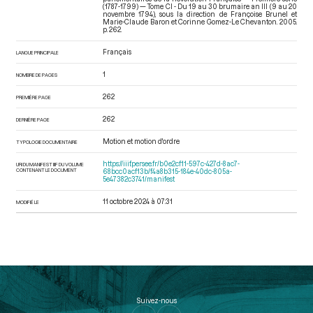
(1787-1799) — Tome CI - Du 19 au 30 brumaire an III (9 au 20
novembre 1794)
, sous la direction de Françoise Brunel et
Marie-Claude Baron et Corinne Gomez-Le Chevanton. 2005.
p. 262.
Français
LANGUE PRINCIPALE
1
NOMBRE DE PAGES
262
PREMIÈRE PAGE
262
DERNIÈRE PAGE
Motion et motion d'ordre
TYPOLOGIE DOCUMENTAIRE
https://iiif.persee.fr/b0e2cf11-597c-427d-8ac7-
URI DU MANIFEST IIIF DU VOLUME
CONTENANT LE DOCUMENT
68bcc0acf13b/f4a8b315-184e-40dc-805a-
5e47382c3741/manifest
11 octobre 2024 à 07:31
MODIFIÉ LE
Suivez-nous