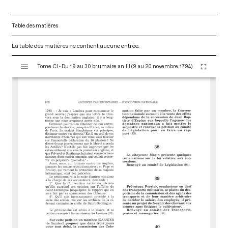
Table des matières
La table des matières ne contient aucune entrée.
V
Tome CI - Du 19 au 30 brumaire an III (9 au 20 novembre 1794)
i
s
u
a
l
i
s
e
u
r
M
i
r
a
d
o
r