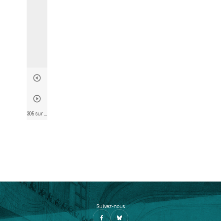
305 sur 746
• Page 303
Suivez-nous