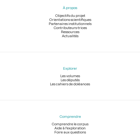
pied
À propos
de
page
Objectifs du projet
Orientations scientifiques
Partenaires institutionnels
Contributeurs-trices
Ressources
Actualités
Explorer
Les volumes
Les députés
Les cahiers de doléances
Comprendre
Comprendre le corpus
Aide à l'exploration
Foire aux questions