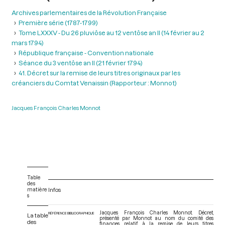
Archives parlementaires de la Révolution Française
Première série (1787-1799)
Tome LXXXV - Du 26 pluviôse au 12 ventôse an II (14 février au 2
mars 1794)
République française - Convention nationale
Séance du 3 ventôse an II (21 février 1794)
41. Décret sur la remise de leurs titres originaux par les
créanciers du Comtat Venaissin (Rapporteur : Monnot)
Jacques François Charles Monnot
Table
des
matière
Infos
s
Jacques François Charles Monnot. Décret,
RÉFÉRENCE BIBLIOGRAPHIQUE
La table
présenté par Monnot au nom du comité des
des
finances, relatif à la remise de leurs titres