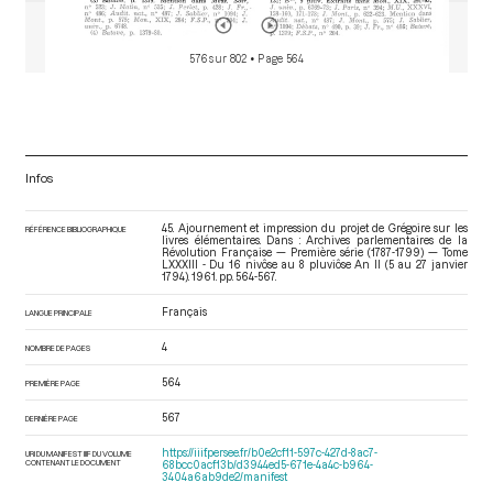
576 sur 802
• Page 564
Infos
45. Ajournement et impression du projet de Grégoire sur les
RÉFÉRENCE BIBLIOGRAPHIQUE
livres élémentaires. Dans : Archives parlementaires de la
Révolution Française — Première série (1787-1799) — Tome
LXXXIII - Du 16 nivôse au 8 pluviôse An II (5 au 27 janvier
1794)
. 1961. pp. 564-567.
Français
LANGUE PRINCIPALE
4
NOMBRE DE PAGES
564
PREMIÈRE PAGE
567
DERNIÈRE PAGE
https://iiif.persee.fr/b0e2cf11-597c-427d-8ac7-
URI DU MANIFEST IIIF DU VOLUME
CONTENANT LE DOCUMENT
68bcc0acf13b/d3944ed5-671e-4a4c-b964-
3404a6ab9de2/manifest