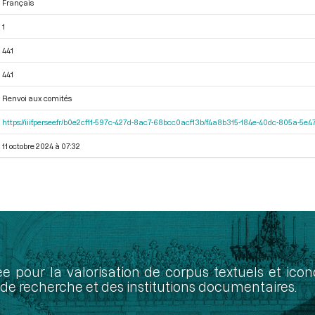
Français
1
441
441
Renvoi aux comités
https://iiif.persee.fr/b0e2cf11-597c-427d-8ac7-68bcc0acf13b/f4a8b315-184e-40dc-805a-5
11 octobre 2024 à 07:32
ée pour la valorisation de corpus textuels et ic
de recherche et des institutions documentaires.