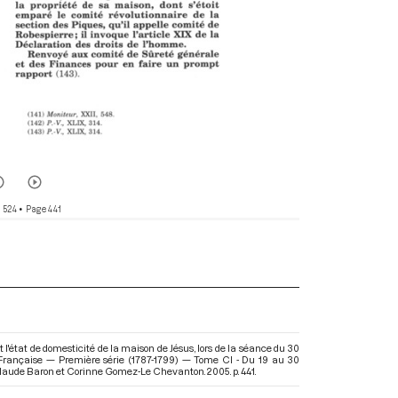
 524
• Page 441
'état de domesticité de la maison de Jésus, lors de la séance du 30
 Française — Première série (1787-1799) — Tome CI - Du 19 au 30
-Claude Baron et Corinne Gomez-Le Chevanton. 2005. p. 441.