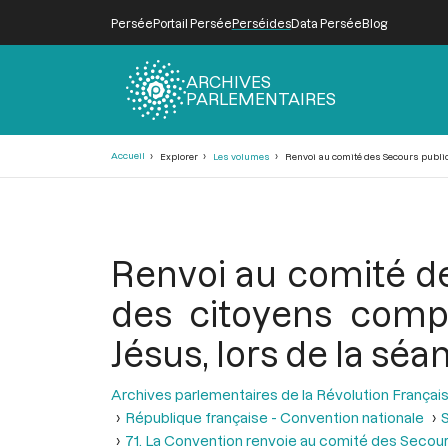
Persée
Portail Persée
Perséides
Data Persée
Blog
ARCHIVES
PARLEMENTAIRES
Fil
Accueil
Explorer
Les volumes
Renvoi au comité des Secours publics
d'Ariane
Renvoi au comité d
des citoyens compo
Jésus, lors de la sé
Archives parlementaires de la Révolution Françai
République française - Convention nationale
S
71. La Convention renvoie au comité des Secours