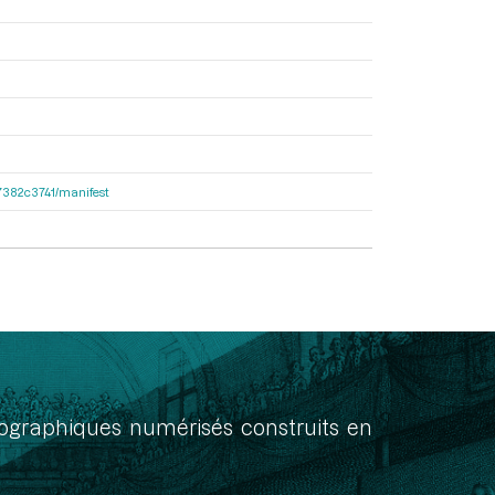
e47382c3741/manifest
onographiques numérisés construits en