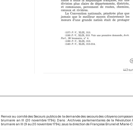
443 sur
Renvoi au comité des Secours publics de la demande des secours des citoyens composant l
brumaire an III (20 novembre 1794). Dans : Archives parlementaires de la Révolution
brumaire an III (9 au 20 novembre 1794)
, sous la direction de Françoise Brunel et Marie