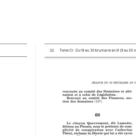
V
Tome CI - Du 19 au 30 brumaire an III (9 au 20
i
s
u
a
l
i
s
e
u
r
M
i
r