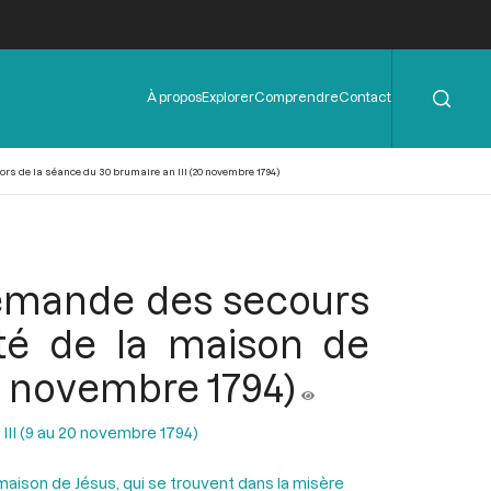
Rechercher
Menu
À propos
Explorer
Comprendre
Contact
de
l'en-
tête
rs de la séance du 30 brumaire an III (20 novembre 1794)
demande des secours
ité de la maison de
20 novembre 1794)
 III (9 au 20 novembre 1794)
aison de Jésus, qui se trouvent dans la misère