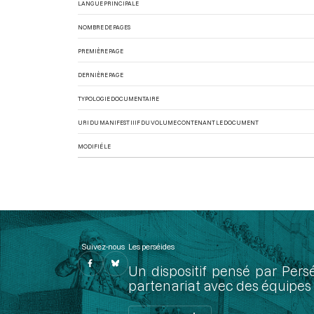
LANGUE PRINCIPALE
NOMBRE DE PAGES
PREMIÈRE PAGE
DERNIÈRE PAGE
TYPOLOGIE DOCUMENTAIRE
URI DU MANIFEST IIIF DU VOLUME CONTENANT LE DOCUMENT
MODIFIÉ LE
Suivez-nous
Les perséides
Un dispositif pensé par Pers
partenariat avec des équipes 