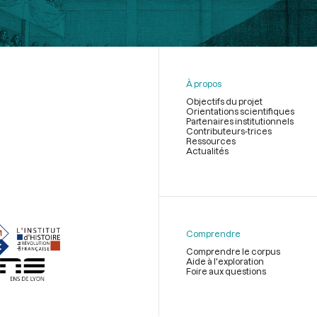
À propos
Objectifs du projet
Orientations scientifiques
Partenaires institutionnels
Contributeurs-trices
Ressources
Actualités
Menu
du
pied
de
Comprendre
page
Comprendre le corpus
Aide à l'exploration
Foire aux questions