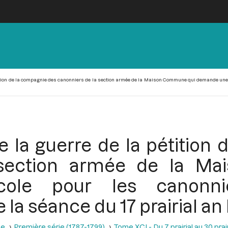
tition de la compagnie des canonniers de la section armée de la Maison Commune qui demande une
 la guerre de la pétition
 section armée de la M
ole pour les canonni
a séance du 17 prairial an II
se
Première série (1787-1799)
Tome XCI - Du 7 prairial au 30 prairi