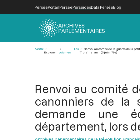
Persée
Portail Persée
Perséides
Data Persée
Blog
ARCHIVES
PARLEMENTAIRES
Fil
Accue
Les
Renvoi au comité de la guerre de la pé
d'Ariane
il
Explorer
volumes
17 prairial an II (5 juin 1794)
Renvoi au comité de
canonniers de la
demande une éc
département, lors de l
Archives parlementaires de la Révolution Françai