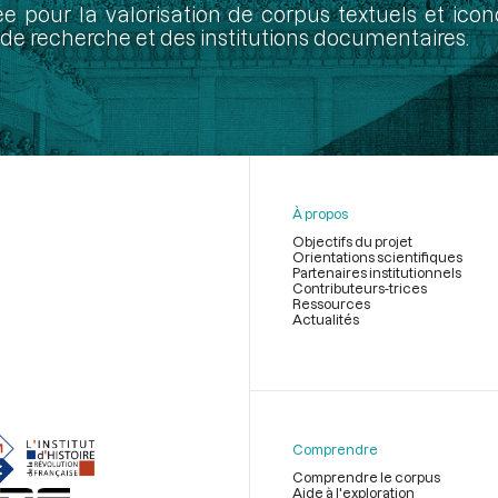
ée pour la valorisation de corpus textuels et ic
de recherche et des institutions documentaires.
À propos
Objectifs du projet
Orientations scientifiques
Partenaires institutionnels
Contributeurs-trices
Ressources
Actualités
Menu
du
pied
de
Comprendre
page
Comprendre le corpus
Aide à l'exploration