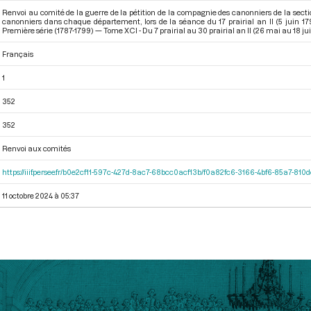
Renvoi au comité de la guerre de la pétition de la compagnie des canonniers de la s
canonniers dans chaque département, lors de la séance du 17 prairial an II (5 juin 1
Première série (1787-1799) — Tome XCI - Du 7 prairial au 30 prairial an II (26 mai au 18 ju
Français
1
352
352
Renvoi aux comités
https://iiif.persee.fr/b0e2cf11-597c-427d-8ac7-68bcc0acf13b/f0a82fc6-3166-4bf6-85a7-81
11 octobre 2024 à 05:37