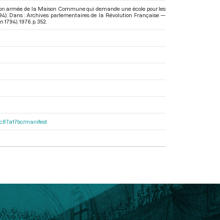
ection armée de la Maison Commune qui demande une école pour les
794). Dans : Archives parlementaires de la Révolution Française —
in 1794)
. 1976. p. 352.
0dc87a17bc/manifest