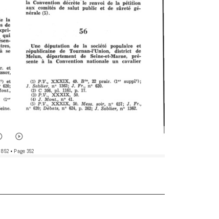
 852
• Page 352