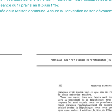
éance du 17 prairial an II (5 juin 1794)
rmée de la Maison commune. Assure la Convention de son dévouem
V
Tome XCI - Du 7 prairial au 30 prairial an II (26
i
s
u
a
l
i
s
e
u
r