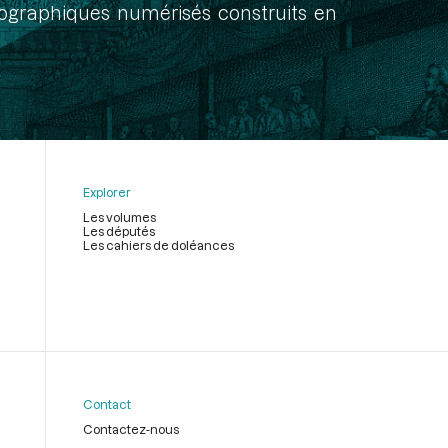
onographiques numérisés construits en
Explorer
Les volumes
Les députés
Les cahiers de doléances
Contact
Contactez-nous