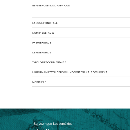
RÉFÉRENCE BIBLIOGRAPHIQUE
LANGUE PRINCIPALE
NOMBRE DE PAGES
PREMIÈRE PAGE
DERNIÈRE PAGE
TYPOLOGIE DOCUMENTAIRE
URI DU MANIFEST IIIF DU VOLUME CONTENANT LE DOCUMENT
MODIFIÉ LE
Suivez-nous
Les perséides