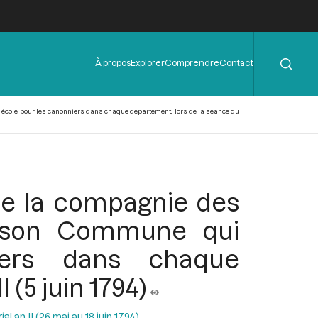
Rechercher
Menu
À propos
Explorer
Comprendre
Contact
de
l'en-
tête
 école pour les canonniers dans chaque département, lors de la séance du
 de la compagnie des
aison Commune qui
ers dans chaque
 (5 juin 1794)
al an II (26 mai au 18 juin 1794)