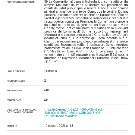
59. La Convention a) passe à l’ordre du jour sur la pétition du
RÉFÉRENCE BIBLIOGRAPHIQUE
citoyen Meusnier, de Paris, b) décrète, sur proposition du
comité de Salut public, que le général Canclaux est nommé
général en chef de l’armée de l’Ouest, que le général Dumas
prendra le commandement en chef de l’armée des Côtes de
Brest et le général Moulins celui de l’armée des Alpes, c) Sur le
rapport de son comité des Finances, la Convention proroge le
délai fixé par la loi du 16 germinal en faveur de Jean-Marc
Chailly, receveur et commissaire aux saisies de la ci-devant
province de Lorraine, d) Sur le rapport du représentant
Menuau, elle accorde un secours à Charles Boulay, d’Angers
(Maine-et-Loire). e) Elle décrète qu’il sera accordé sur-le-
champ des secours aux patriotes corses réfugiés et charge son
comité des Secours de veiller à l’exécution. Dans : Archives
parlementaires de la Révolution Française — Première série
(1787-1799) — Tome XCVIII - Du 3 vendémiaire au 17
vendémiaire an III (24 septembre au 8 octobre 1794)
, sous la
direction de Raymonde Monnier et Françoise Brunel. 1994.
pp. 410-411.
Français
LANGUE PRINCIPALE
2
NOMBRE DE PAGES
410
PREMIÈRE PAGE
411
DERNIÈRE PAGE
https://iiif.persee.fr/b0e2cf11-597c-427d-8ac7-
URI DU MANIFEST IIIF DU VOLUME
CONTENANT LE DOCUMENT
68bcc0acf13b/40b6c3bf-44db-4c4f-8c06-
7c9791982fd2/manifest
10 octobre 2024 à 18:31
MODIFIÉ LE