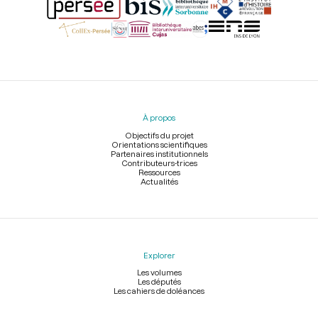
Menu
du
pied
À propos
de
page
Objectifs du projet
Orientations scientifiques
Partenaires institutionnels
Contributeurs-trices
Ressources
Actualités
Explorer
Les volumes
Les députés
Les cahiers de doléances