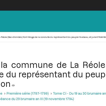
Réole (Bec-d’Ambès) font l’éloge de la conduite du représentant du peuple Ysabeau, et jurent fidélité
e la commune de La Réole
te du représentant du peup
ion
se
Première série (1787-1799)
Tome CI - Du 19 au 30 brumaire an
éance du 29 brumaire an III (19 novembre 1794)