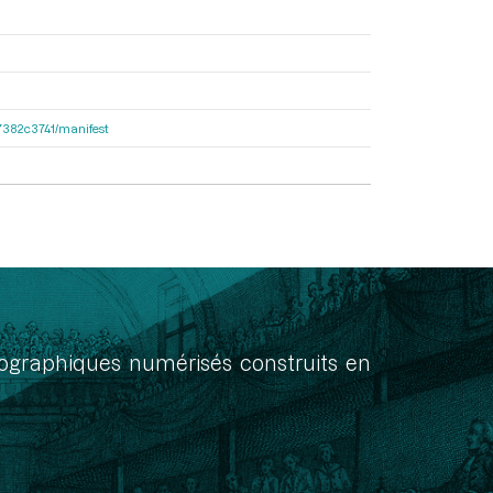
e47382c3741/manifest
onographiques numérisés construits en