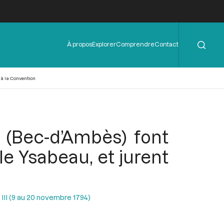
Rechercher
Menu
À propos
Explorer
Comprendre
Contact
de
l'en-
tête
 à la Convention
 (Bec-d’Ambès) font
le Ysabeau, et jurent
 III (9 au 20 novembre 1794)