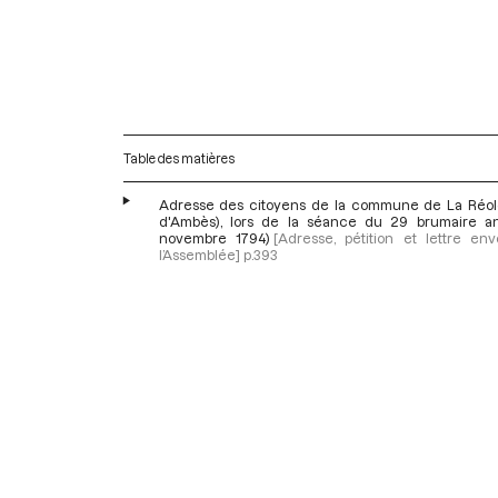
Table des matières
Adresse des citoyens de la commune de La Réol
d'Ambès), lors de la séance du 29 brumaire an 
novembre 1794)
[Adresse, pétition et lettre en
l’Assemblée]
p.393