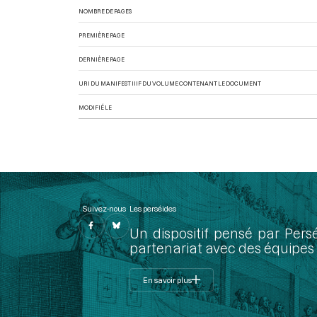
NOMBRE DE PAGES
PREMIÈRE PAGE
DERNIÈRE PAGE
URI DU MANIFEST IIIF DU VOLUME CONTENANT LE DOCUMENT
MODIFIÉ LE
Suivez-nous
Les perséides
Un dispositif pensé par Pers
partenariat avec des équipes 
En savoir plus