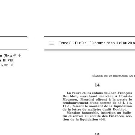
V
Tome CI - Du 19 au 30 brumaire an III (9 au 20
i
s
e (Bec-
u
III (19
a
voyée à
l
i
s
e
u
r
M
i
r
a
d