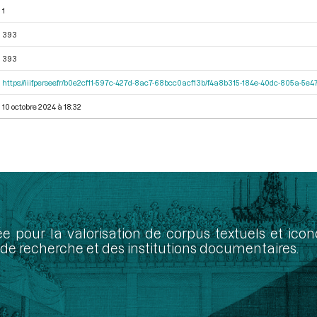
1
393
393
https://iiif.persee.fr/b0e2cf11-597c-427d-8ac7-68bcc0acf13b/f4a8b315-184e-40dc-805a-5
10 octobre 2024 à 18:32
ée pour la valorisation de corpus textuels et ic
de recherche et des institutions documentaires.