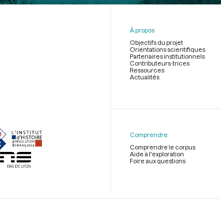
À propos
Objectifs du projet
Orientations scientifiques
Partenaires institutionnels
Contributeurs-trices
Ressources
Actualités
Menu
du
pied
de
Comprendre
page
Comprendre le corpus
Aide à l'exploration
Foire aux questions