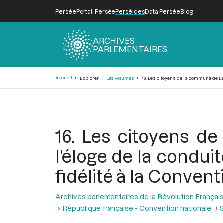
Persée
Portail Persée
Perséides
Data Persée
Blog
ARCHIVES
PARLEMENTAIRES
Fil
Accueil
Explorer
Les volumes
16. Les citoyens de la commune de La 
d'Ariane
16. Les citoyens d
l’éloge de la condui
fidélité à la Convent
Archives parlementaires de la Révolution Françai
République française - Convention nationale
S