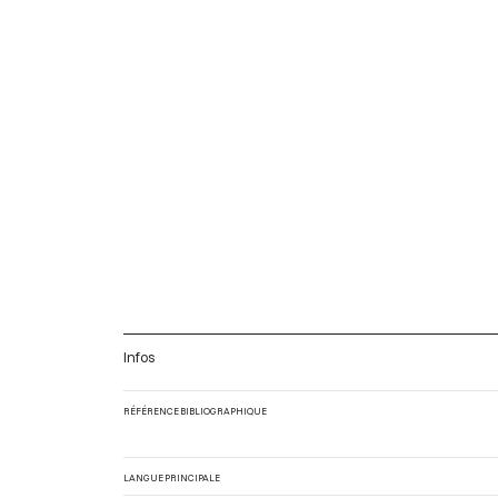
Infos
RÉFÉRENCE BIBLIOGRAPHIQUE
LANGUE PRINCIPALE