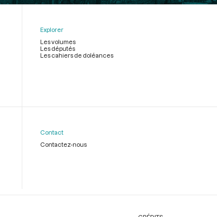
Explorer
Les volumes
Les députés
Les cahiers de doléances
Contact
Contactez-nous
CRÉDITS