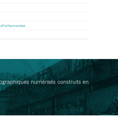
0dc87a17bc/manifest
onographiques numérisés construits en