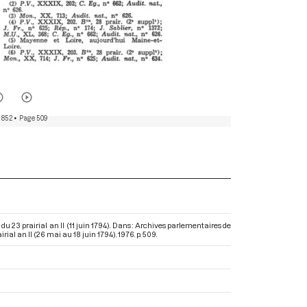
 852
• Page 509
 du 23 prairial an II (11 juin 1794). Dans : Archives parlementaires de
rial an II (26 mai au 18 juin 1794)
. 1976. p. 509.