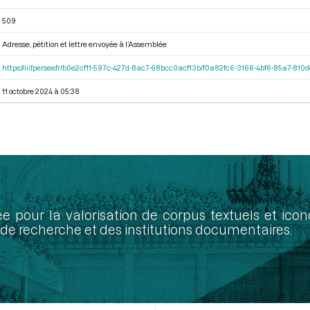
509
Adresse, pétition et lettre envoyée à l’Assemblée
https://iiif.persee.fr/b0e2cf11-597c-427d-8ac7-68bcc0acf13b/f0a82fc6-3166-4bf6-85a7-81
11 octobre 2024 à 05:38
ée pour la valorisation de corpus textuels et ic
de recherche et des institutions documentaires.