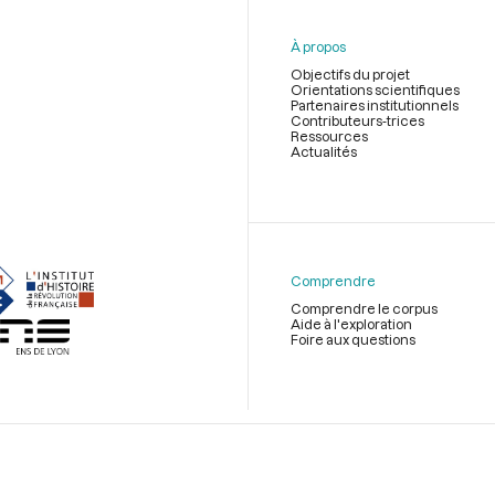
À propos
Objectifs du projet
Orientations scientifiques
Partenaires institutionnels
Contributeurs-trices
Ressources
Actualités
Menu
du
pied
de
Comprendre
page
Comprendre le corpus
Aide à l'exploration
Foire aux questions