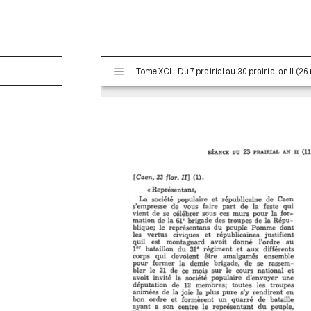
V
Tome XCI - Du 7 prairial au 30 prairial an II (26
i
s
u
a
l
i
s
e
u
r
M
i
r
a
d
o