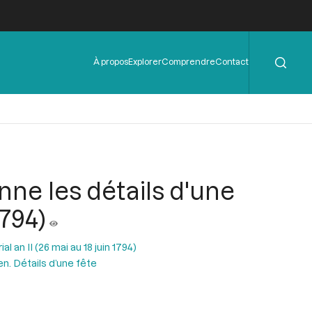
Rechercher
Menu
À propos
Explorer
Comprendre
Contact
de
l'en-
tête
nne les détails d'une
1794)
al an II (26 mai au 18 juin 1794)
n. Détails d’une fête