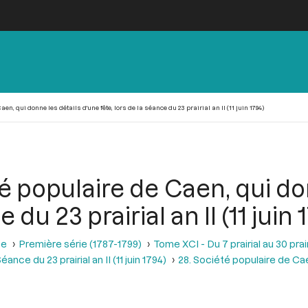
n, qui donne les détails d'une fête, lors de la séance du 23 prairial an II (11 juin 1794)
é populaire de Caen, qui do
 du 23 prairial an II (11 juin 
se
Première série (1787-1799)
Tome XCI - Du 7 prairial au 30 prairi
éance du 23 prairial an II (11 juin 1794)
28. Société populaire de Cae