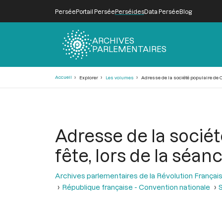
Persée
Portail Persée
Perséides
Data Persée
Blog
ARCHIVES
PARLEMENTAIRES
Fil
Accueil
Explorer
Les volumes
Adresse de la société populaire de Cae
d'Ariane
Adresse de la sociét
fête, lors de la séance
Archives parlementaires de la Révolution Françai
République française - Convention nationale
S