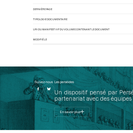
DERNIÈRE PAGE
TYPOLOGIE DOCUMENTAIRE
URI DU MANIFEST IIIF DU VOLUME CONTENANT LE DOCUMENT
MODIFIÉ LE
Suivez-nous
Les perséides
Un dispositif pensé par Pers
partenariat avec des équipes 
En savoir plus