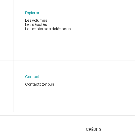
Explorer
Les volumes
Les députés
Les cahiers de doléances
Contact
Contactez-nous
CRÉDITS