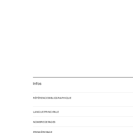
Infos
RÉFÉRENCE BIBLIOGRAPHIQUE
LANGUE PRINCIPALE
NOMBRE DE PAGES
PREMIÈRE PAGE