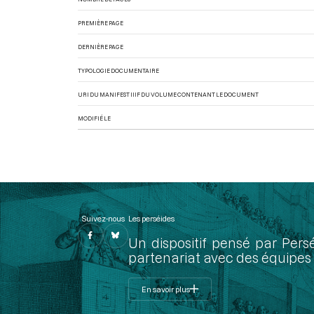
PREMIÈRE PAGE
DERNIÈRE PAGE
TYPOLOGIE DOCUMENTAIRE
URI DU MANIFEST IIIF DU VOLUME CONTENANT LE DOCUMENT
MODIFIÉ LE
Suivez-nous
Les perséides
Un dispositif pensé par Pers
partenariat avec des équipes 
En savoir plus