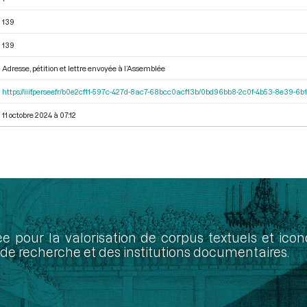
139
139
Adresse, pétition et lettre envoyée à l’Assemblée
https://iiif.persee.fr/b0e2cf11-597c-427d-8ac7-68bcc0acf13b/0bd96bb8-2c0f-4b53-8e39-
11 octobre 2024 à 07:12
ée pour la valorisation de corpus textuels et ic
de recherche et des institutions documentaires.