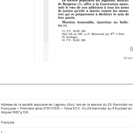
141 sur
Adresse de la société populaire de Lagnieu (Ain), lors de la séance du 29 thermidor an 
Française — Première série (1787-1799) — Tome XCV - Du 26 thermidor au 9 fructidor an I
Alquier. 1987. p. 139.
Français
1