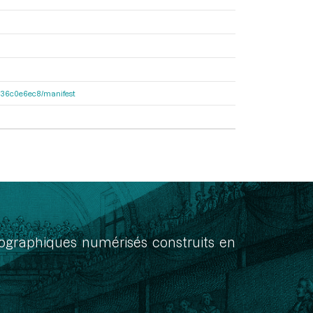
6b136c0e6ec8/manifest
onographiques numérisés construits en