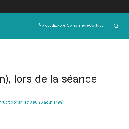
Rechercher
Menu
À propos
Explorer
Comprendre
Contact
de
l'en-
tête
n), lors de la séance
uctidor an II (13 au 26 août 1794)