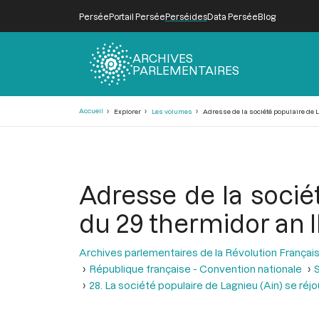
Persée
Portail Persée
Perséides
Data Persée
Blog
ARCHIVES
PARLEMENTAIRES
Fil
Accueil
Explorer
Les volumes
Adresse de la société populaire de La
d'Ariane
Adresse de la sociét
du 29 thermidor an II
Archives parlementaires de la Révolution Françai
République française - Convention nationale
S
28. La société populaire de Lagnieu (Ain) se réj