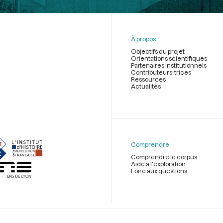
À propos
Objectifs du projet
Orientations scientifiques
Partenaires institutionnels
Contributeurs-trices
Ressources
Actualités
Menu
du
pied
de
Comprendre
page
Comprendre le corpus
Aide à l'exploration
Foire aux questions