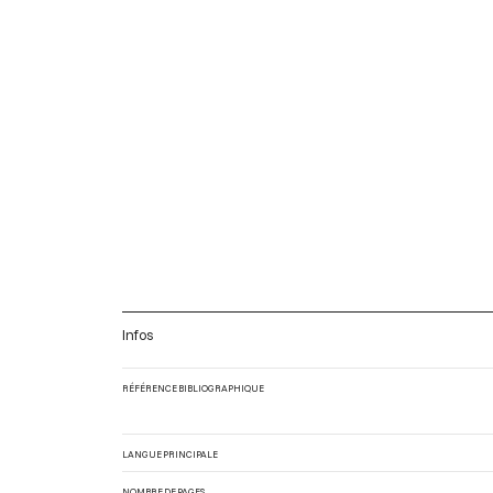
Infos
RÉFÉRENCE BIBLIOGRAPHIQUE
LANGUE PRINCIPALE
NOMBRE DE PAGES