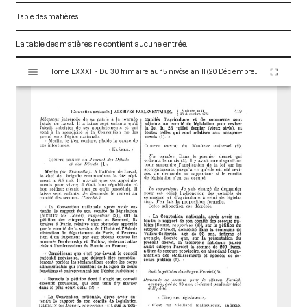
Table des matières
La table des matières ne contient aucune entrée.
V
Tome LXXXII - Du 30 frimaire au 15 nivôse an II (20 Décembre 1793 au 4 Janvier 1794)
i
s
u
a
l
i
s
e
u
r
M
i
r
a
d
o
r