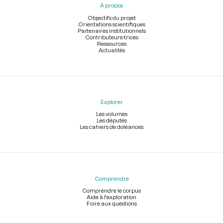
À propos
de
page
Objectifs du projet
Orientations scientifiques
Partenaires institutionnels
Contributeurs-trices
Ressources
Actualités
Explorer
Les volumes
Les députés
Les cahiers de doléances
Comprendre
Comprendre le corpus
Aide à l'exploration
Foire aux questions