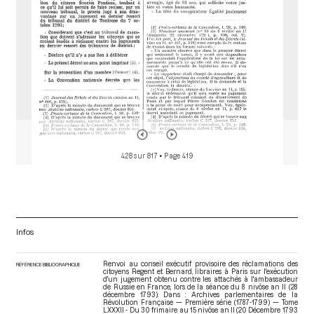
428 sur 817
• Page 419
Infos
Renvoi au conseil exécutif provisoire des réclamations des
RÉFÉRENCE BIBLIOGRAPHIQUE
citoyens Regent et Bernard, libraires à Paris sur l'exécution
d'un jugement obtenu contre les attachés à l'ambassadeur
de Russie en France, lors de la séance du 8 nivôse an II (28
décembre 1793). Dans : Archives parlementaires de la
Révolution Française — Première série (1787-1799) — Tome
LXXXII - Du 30 frimaire au 15 nivôse an II (20 Décembre 1793