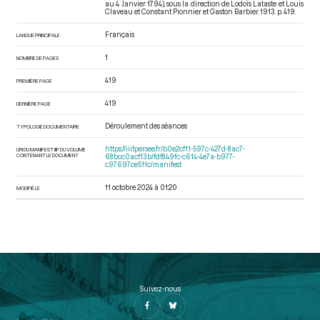
au 4 Janvier 1794)
, sous la direction de Lodoïs Lataste et Louis
Claveau et Constant Pionnier et Gaston Barbier. 1913. p. 419.
Français
LANGUE PRINCIPALE
1
NOMBRE DE PAGES
419
PREMIÈRE PAGE
419
DERNIÈRE PAGE
Déroulement des séances
TYPOLOGIE DOCUMENTAIRE
https://iiif.persee.fr/b0e2cf11-597c-427d-8ac7-
URI DU MANIFEST IIIF DU VOLUME
CONTENANT LE DOCUMENT
68bcc0acf13b/fdf849fc-c614-4e7a-b977-
c97697ce511c/manifest
11 octobre 2024 à 01:20
MODIFIÉ LE
Suivez-nous