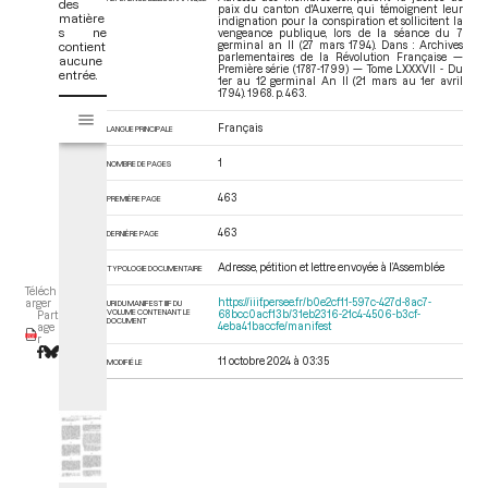
des
paix du canton d'Auxerre, qui témoignent leur
matière
indignation pour la conspiration et sollicitent la
s ne
vengeance publique, lors de la séance du 7
contient
germinal an II (27 mars 1794). Dans : Archives
parlementaires de la Révolution Française —
aucune
Première série (1787-1799) — Tome LXXXVII - Du
entrée.
1er au 12 germinal An II (21 mars au 1er avril
1794)
. 1968. p. 463.
V
Tome LXXXVII - Du 1er au 12 germinal An II (21 mars au 1er avril 1794)
i
Français
LANGUE PRINCIPALE
s
1
u
NOMBRE DE PAGES
a
463
PREMIÈRE PAGE
l
i
463
DERNIÈRE PAGE
s
e
Adresse, pétition et lettre envoyée à l’Assemblée
TYPOLOGIE DOCUMENTAIRE
u
Téléch
https://iiif.persee.fr/b0e2cf11-597c-427d-8ac7-
arger
URI DU MANIFEST IIIF DU
r
VOLUME CONTENANT LE
68bcc0acf13b/31eb2316-21c4-4506-b3cf-
Part
DOCUMENT
4eba41baccfe/manifest
age
M
r
i
11 octobre 2024 à 03:35
MODIFIÉ LE
r
a
d
o
r