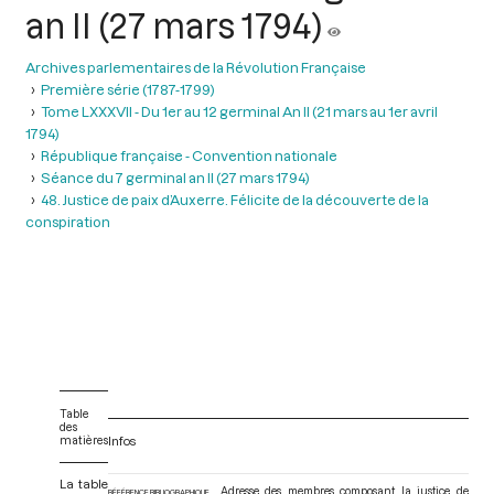
an II (27 mars 1794)
Archives parlementaires de la Révolution Française
Première série (1787-1799)
Tome LXXXVII - Du 1er au 12 germinal An II (21 mars au 1er avril
1794)
République française - Convention nationale
Séance du 7 germinal an II (27 mars 1794)
48. Justice de paix d’Auxerre. Félicite de la découverte de la
conspiration
Table
des
matières
Infos
La table
Adresse des membres composant la justice de
RÉFÉRENCE BIBLIOGRAPHIQUE