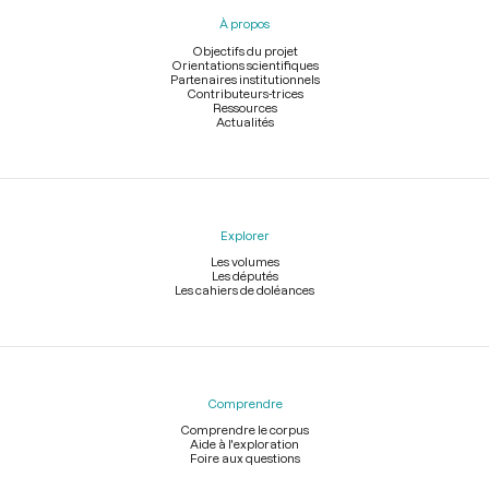
pied
À propos
de
page
Objectifs du projet
Orientations scientifiques
Partenaires institutionnels
Contributeurs-trices
Ressources
Actualités
Explorer
Les volumes
Les députés
Les cahiers de doléances
Comprendre
Comprendre le corpus
Aide à l'exploration
Foire aux questions