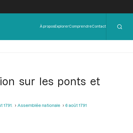
Rechercher
Menu
À propos
Explorer
Comprendre
Contact
de
l'en-
tête
sion sur les ponts et
t 1791.
Assemblée nationale
6 août 1791