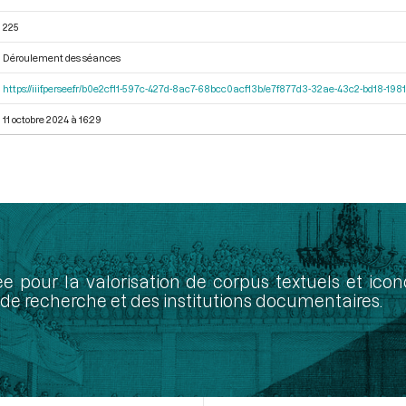
225
Déroulement des séances
https://iiif.persee.fr/b0e2cf11-597c-427d-8ac7-68bcc0acf13b/e7f877d3-32ae-43c2-bd18-19
11 octobre 2024 à 16:29
ée pour la valorisation de corpus textuels et ic
de recherche et des institutions documentaires.