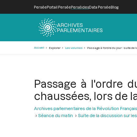
Persée
Portail Persée
Perséides
Data Persée
Blog
ARCHIVES
PARLEMENTAIRES
Fil
Accueil
Explorer
Les volumes
Passage à l'ordre du jour : suite de 
d'Ariane
Passage à l'ordre du
chaussées, lors de l
Archives parlementaires de la Révolution Françai
Séance du matin
Suite de la discussion sur l