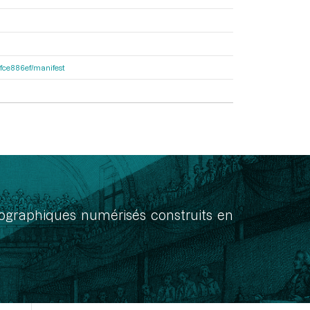
81fce886ef/manifest
onographiques numérisés construits en