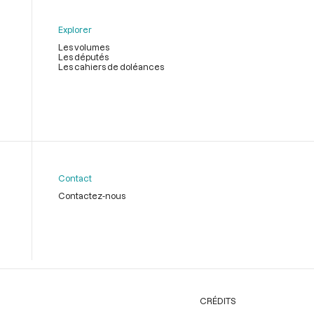
Explorer
Les volumes
Les députés
Les cahiers de doléances
Contact
Contactez-nous
CRÉDITS