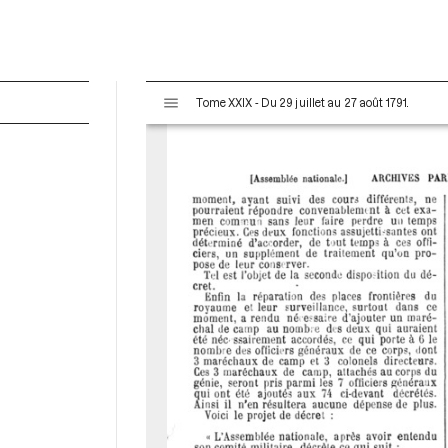
V
Tome XXIX - Du 29 juillet au 27 août 1791.
i
s
u
a
l
i
s
e
u
r
M
i
r
a
d
o