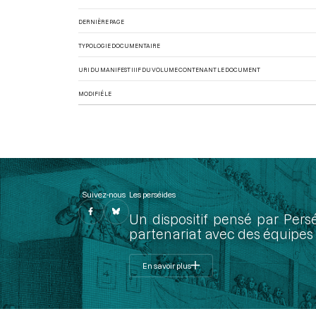
DERNIÈRE PAGE
TYPOLOGIE DOCUMENTAIRE
URI DU MANIFEST IIIF DU VOLUME CONTENANT LE DOCUMENT
MODIFIÉ LE
Suivez-nous
Les perséides
Un dispositif pensé par Pers
partenariat avec des équipes 
En savoir plus