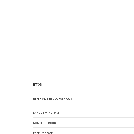
Infos
RÉFÉRENCE BIBLIOGRAPHIQUE
LANGUE PRINCIPALE
NOMBRE DE PAGES
PREMIÈRE PAGE