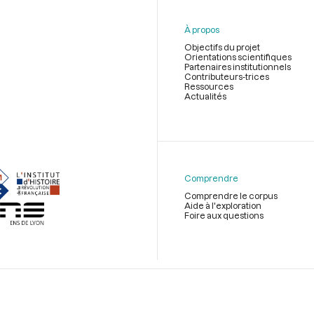
À propos
Objectifs du projet
Orientations scientifiques
Partenaires institutionnels
Contributeurs-trices
Ressources
Actualités
Menu
du
pied
de
Comprendre
page
Comprendre le corpus
Aide à l'exploration
Foire aux questions