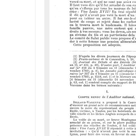
a
d
o
r