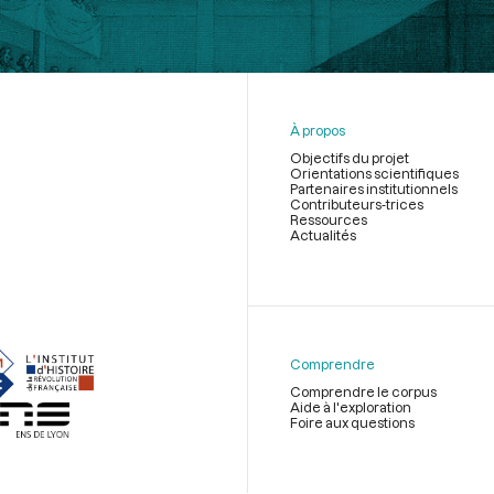
À propos
Objectifs du projet
Orientations scientifiques
Partenaires institutionnels
Contributeurs-trices
Ressources
Actualités
Menu
du
pied
de
Comprendre
page
Comprendre le corpus
Aide à l'exploration
Foire aux questions