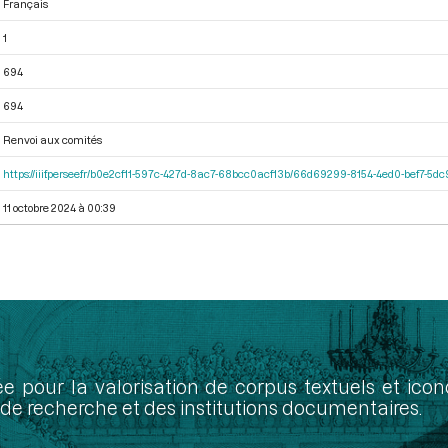
Français
1
694
694
Renvoi aux comités
https://iiif.persee.fr/b0e2cf11-597c-427d-8ac7-68bcc0acf13b/66d69299-8154-4ed0-bef7-5
11 octobre 2024 à 00:39
ée pour la valorisation de corpus textuels et ic
de recherche et des institutions documentaires.