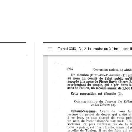
V
Tome LXXIX - Du 21 brumaire au 3 frimaire an I
i
s
u
a
l
i
s
e
u
r
M
i
r