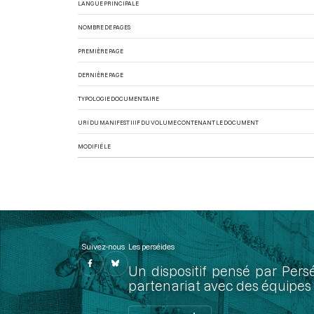
LANGUE PRINCIPALE
NOMBRE DE PAGES
PREMIÈRE PAGE
DERNIÈRE PAGE
TYPOLOGIE DOCUMENTAIRE
URI DU MANIFEST IIIF DU VOLUME CONTENANT LE DOCUMENT
MODIFIÉ LE
Suivez-nous
Les perséides
Un dispositif pensé par Pers
partenariat avec des équipes 