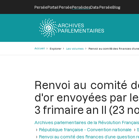
Persée
Portail Persée
Perséides
Data Persée
Blog
ARCHIVES
PARLEMENTAIRES
Fil
Accueil
Explorer
Les volumes
Renvoi au comité des finances d'une q
d'Ariane
Renvoi au comité de
d'or envoyées par le
3 frimaire an II (23 
Archives parlementaires de la Révolution Françai
République française - Convention nationale
S
Renvoi au comité des finances d’une question r