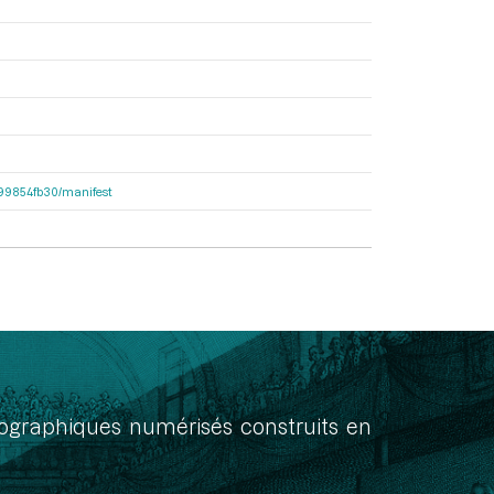
dc99854fb30/manifest
onographiques numérisés construits en