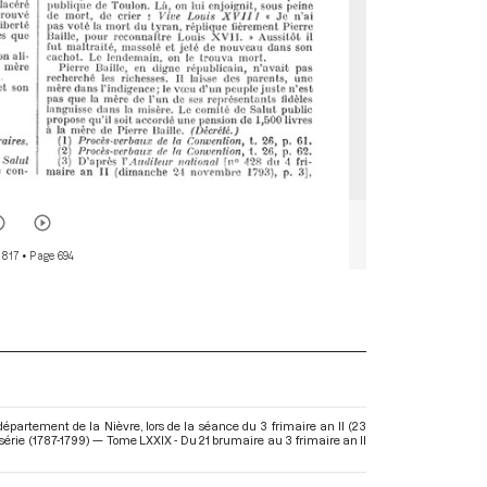
 817
• Page 694
épartement de la Nièvre, lors de la séance du 3 frimaire an II (23
érie (1787-1799) — Tome LXXIX - Du 21 brumaire au 3 frimaire an II