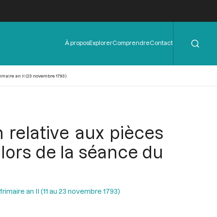
Rechercher
Menu
À propos
Explorer
Comprendre
Contact
de
l'en-
tête
imaire an II (23 novembre 1793)
 relative aux pièces
 lors de la séance du
rimaire an II (11 au 23 novembre 1793)