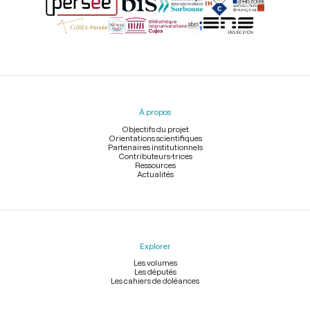
Menu
du
pied
À propos
de
page
Objectifs du projet
Orientations scientifiques
Partenaires institutionnels
Contributeurs-trices
Ressources
Actualités
Explorer
Les volumes
Les députés
Les cahiers de doléances