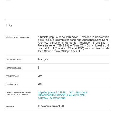
Infos
7. Société populaire de Varambon. Remercie la Convention
RÉFÉRENCE BIBLIOGRAPHIQUE
d’avoir déjoué le complot et demande vengeance. Dons. Dans :
Archives parlementaires de la Révolution Française —
Première série (1787-1799) — Tome XC - Du 14 floréal au 6
prairial An II (3 mai au 25 mai 1794)
, sous la direction de
Jean-Claude Perrot. 1972. pp. 497-498.
Français
LANGUE PRINCIPALE
2
NOMBRE DE PAGES
497
PREMIÈRE PAGE
498
DERNIÈRE PAGE
https://iiif.persee.fr/b0e2cf11-597c-427d-8ac7-
URI DU MANIFEST IIIF DU VOLUME
CONTENANT LE DOCUMENT
68bcc0acf13b/8a9e7f27-a845-46d0-a283-
d31af6277e3d/manifest
10 octobre 2024 à 18:20
MODIFIÉ LE