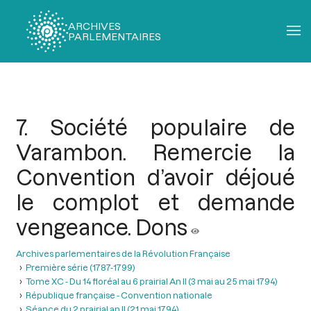
ARCHIVES
PARLEMENTAIRES
Fil
d'Ariane
7. Société populaire de
Varambon. Remercie la
Convention d’avoir déjoué
le complot et demande
vengeance. Dons
Archives parlementaires de la Révolution Française
Première série (1787-1799)
Tome XC - Du 14 floréal au 6 prairial An II (3 mai au 25 mai 1794)
République française - Convention nationale
Séance du 2 prairial an II (21 mai 1794)