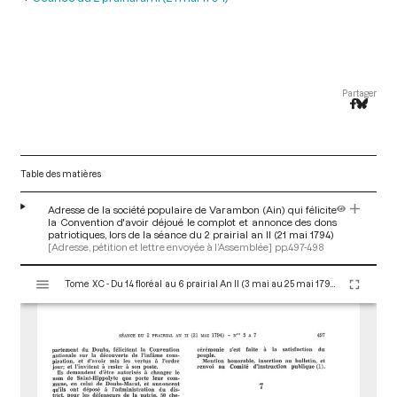
Partager
Table des matières
Adresse de la société populaire de Varambon (Ain) qui félicite
la Convention d'avoir déjoué le complot et annonce des dons
patriotiques, lors de la séance du 2 prairial an II (21 mai 1794)
[Adresse, pétition et lettre envoyée à l’Assemblée]
pp.497-498
V
Tome XC - Du 14 floréal au 6 prairial An II (3 mai au 25 mai 1794)
i
s
u
a
l
i
s