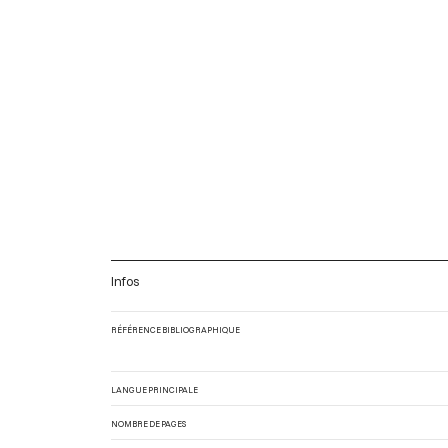
Infos
RÉFÉRENCE BIBLIOGRAPHIQUE
LANGUE PRINCIPALE
NOMBRE DE PAGES