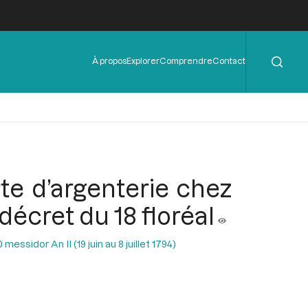
Rechercher
Menu
À propos
Explorer
Comprendre
Contact
de
l'en-
tête
te d’argenterie chez
décret du 18 floréal
essidor An II (19 juin au 8 juillet 1794)