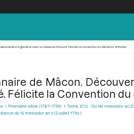
écouverte d’argenterie chez la citoyenne Tonduré. Félicite la Convention du décret du 18 floréal
nnaire de Mâcon. Découver
. Félicite la Convention du 
se
Première série (1787-1799)
Tome XCII - Du 1er messidor au 20 m
éance du 14 messidor an II (2 juillet 1794 )