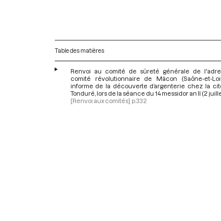
Table des matières
Renvoi au comité de sûreté générale de l'adr
comité révolutionnaire de Mâcon (Saône-et-Loi
informe de la découverte d’argenterie chez la ci
Tonduré, lors de la séance du 14 messidor an II (2 juill
[Renvoi aux comités]
p.332