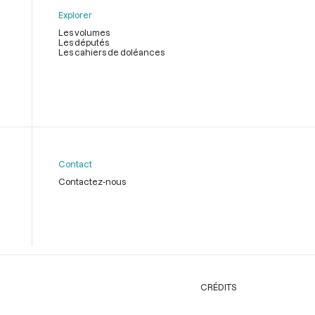
Explorer
Les volumes
Les députés
Les cahiers de doléances
Contact
Contactez-nous
CRÉDITS