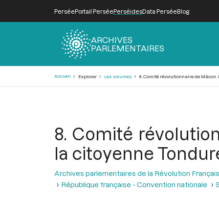
Persée
Portail Persée
Perséides
Data Persée
Blog
ARCHIVES
PARLEMENTAIRES
Fil
Accueil
Explorer
Les volumes
8. Comité révolutionnaire de Mâcon. D
d'Ariane
8. Comité révolutio
la citoyenne Tonduré
Archives parlementaires de la Révolution Françai
République française - Convention nationale
S