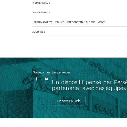
PREMIÈRE PAGE
DERNIÈRE PAGE
URI DU MANIFEST IIIF DU VOLUME CONTENANT LE DOCUMENT
MODIFIÉ LE
Suivez-nous
Les perséides
Un dispositif pensé par Pers
partenariat avec des équipes 
En savoir plus