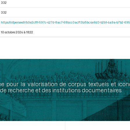
332
332
https://iiif.persee.fr/b0e2cf11-597c-427d-8ac7-68bcc0acf13b/5bc4e6d3-b2b1-4a9a-b7b2-6
10 octobre 2024 à 18:22
ée pour la valorisation de corpus textuels et ic
de recherche et des institutions documentaires.