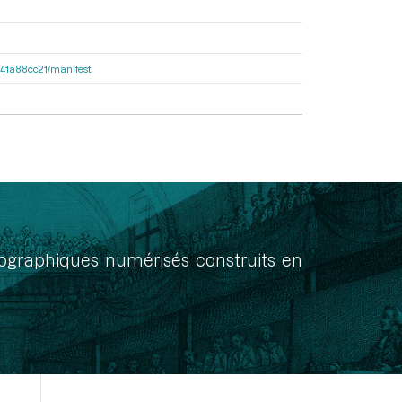
9541a88cc21/manifest
onographiques numérisés construits en