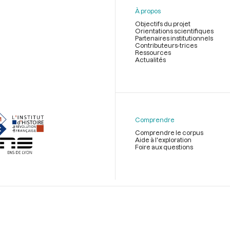
À propos
Objectifs du projet
Orientations scientifiques
Partenaires institutionnels
Contributeurs-trices
Ressources
Actualités
Menu
du
pied
de
Comprendre
page
Comprendre le corpus
Aide à l'exploration
Foire aux questions