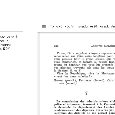
V
Tome XCII - Du 1er messidor au 20 messidor An II 
i
s
esse du
u
re) qui
a
toyenne
et 1794)
l
i
s
e
u
r
M
i
r
a
d
o