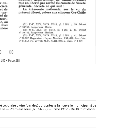
 452
• Page 268
té populaire d’Aire (Landes) qui conteste la nouvelle municipalité de
aise — Première série (1787-1799) — Tome XCVI - Du 10 fructidor au