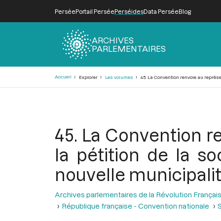
Persée
Portail Persée
Perséides
Data Persée
Blog
ARCHIVES
PARLEMENTAIRES
Fil
Accueil
Explorer
Les volumes
45. La Convention renvoie au représen
d'Ariane
45. La Convention r
la pétition de la so
nouvelle municipalit
Archives parlementaires de la Révolution Françai
République française - Convention nationale
S