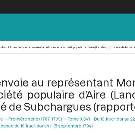
tant Monestier (de la Lozère) la pétition de la société populaire d’Aire (Landes) qui conteste la nou
envoie au représentant Mone
ciété populaire d’Aire (La
é de Subchargues (rapporte
se
Première série (1787-1799)
Tome XCVI - Du 10 fructidor au 22
éance du 19 fructidor an II (5 septembre 1794)