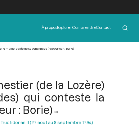
Rechercher
Menu
À propos
Explorer
Comprendre
Contact
de
l'en-
tête
velle municipalité de Subchargues (rapporteur : Borie)
stier (de la Lozère)
ndes) qui conteste la
ur : Borie)
 fructidor an II (27 août au 8 septembre 1794)