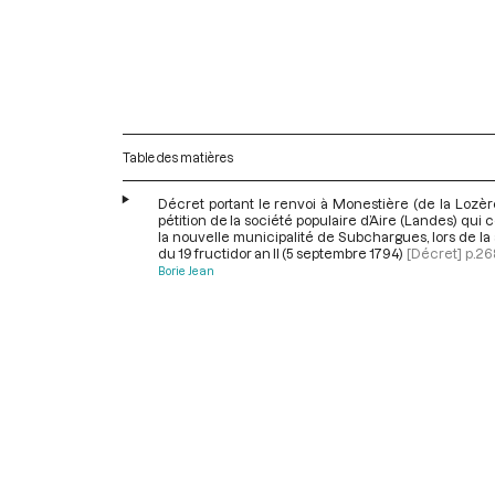
Table des matières
Décret portant le renvoi à Monestière (de la Lozèr
pétition de la société populaire d’Aire (Landes) qui 
la nouvelle municipalité de Subchargues, lors de l
du 19 fructidor an II (5 septembre 1794)
[Décret]
p.26
Borie Jean