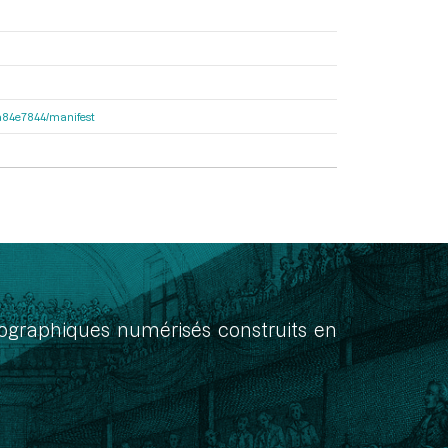
d2a84e7844/manifest
onographiques numérisés construits en