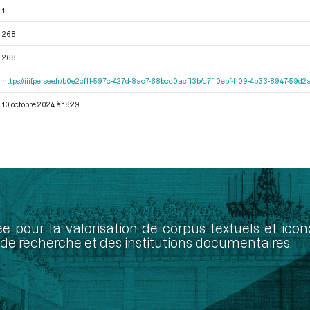
1
268
268
https://iiif.persee.fr/b0e2cf11-597c-427d-8ac7-68bcc0acf13b/c7f10ebf-f109-4b33-8947-59
10 octobre 2024 à 18:29
ée pour la valorisation de corpus textuels et ic
de recherche et des institutions documentaires.