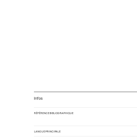
Infos
RÉFÉRENCE BIBLIOGRAPHIQUE
LANGUE PRINCIPALE