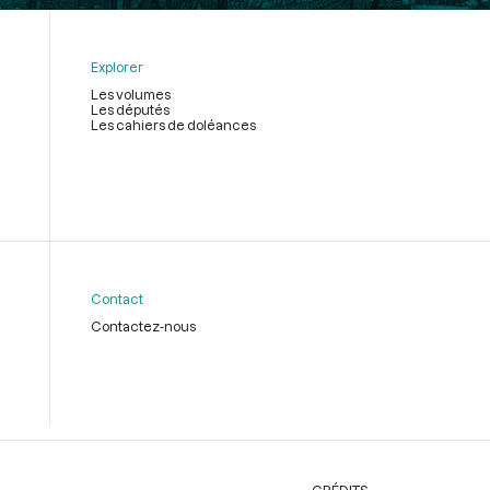
Explorer
Les volumes
Les députés
Les cahiers de doléances
Contact
Contactez-nous
CRÉDITS