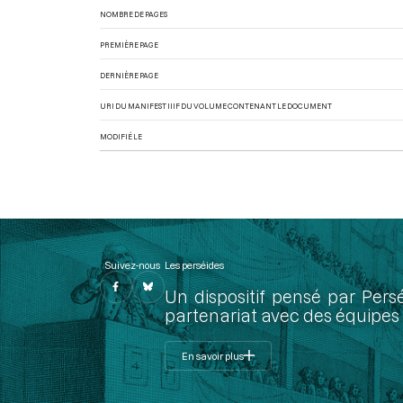
NOMBRE DE PAGES
PREMIÈRE PAGE
DERNIÈRE PAGE
URI DU MANIFEST IIIF DU VOLUME CONTENANT LE DOCUMENT
MODIFIÉ LE
Suivez-nous
Les perséides
Un dispositif pensé par Pers
partenariat avec des équipes 
En savoir plus