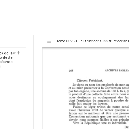
V
Tome XCVI - Du 10 fructidor au 22 fructidor an 
i
s
e) de la
u
conteste
a
a séance
8
l
i
s
e
u
r
M
i
r
a
d