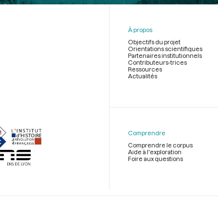
À propos
Objectifs du projet
Orientations scientifiques
Partenaires institutionnels
Contributeurs-trices
Ressources
Actualités
Menu
du
pied
de
Comprendre
page
Comprendre le corpus
Aide à l'exploration
Foire aux questions