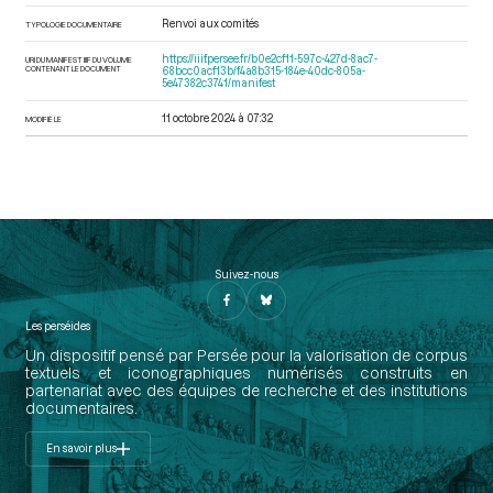
Renvoi aux comités
TYPOLOGIE DOCUMENTAIRE
https://iiif.persee.fr/b0e2cf11-597c-427d-8ac7-
URI DU MANIFEST IIIF DU VOLUME
CONTENANT LE DOCUMENT
68bcc0acf13b/f4a8b315-184e-40dc-805a-
5e47382c3741/manifest
11 octobre 2024 à 07:32
MODIFIÉ LE
Suivez-nous
Les perséides
Un dispositif pensé par Persée pour la valorisation de corpus
textuels et iconographiques numérisés construits en
partenariat avec des équipes de recherche et des institutions
documentaires.
En savoir plus