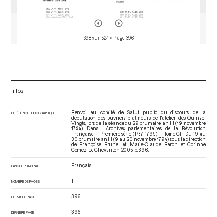
398 sur 524
• Page 396
Infos
Renvoi au comité de Salut public du discours de la
RÉFÉRENCE BIBLIOGRAPHIQUE
députation des ouvriers platineurs de l'atelier des Quinze-
Vingts, lors de la séance du 29 brumaire an III (19 novembre
1794). Dans : Archives parlementaires de la Révolution
Française — Première série (1787-1799) — Tome CI - Du 19 au
30 brumaire an III (9 au 20 novembre 1794)
, sous la direction
de Françoise Brunel et Marie-Claude Baron et Corinne
Gomez-Le Chevanton. 2005. p. 396.
Français
LANGUE PRINCIPALE
1
NOMBRE DE PAGES
396
PREMIÈRE PAGE
396
DERNIÈRE PAGE