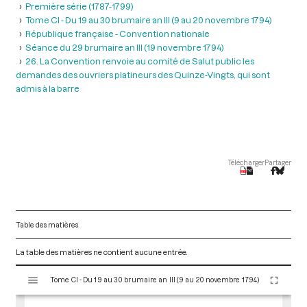
Première série (1787-1799)
Tome CI - Du 19 au 30 brumaire an III (9 au 20 novembre 1794)
République française - Convention nationale
Séance du 29 brumaire an III (19 novembre 1794)
26. La Convention renvoie au comité de Salut public les
demandes des ouvriers platineurs des Quinze-Vingts, qui sont
admis à la barre
Télécharger
Partager
Table des matières
La table des matières ne contient aucune entrée.
V
Tome CI - Du 19 au 30 brumaire an III (9 au 20 novembre 1794)
i
s