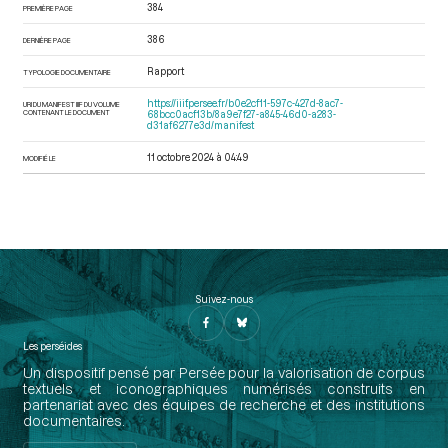
384
PREMIÈRE PAGE
386
DERNIÈRE PAGE
Rapport
TYPOLOGIE DOCUMENTAIRE
https://iiif.persee.fr/b0e2cf11-597c-427d-8ac7-
URI DU MANIFEST IIIF DU VOLUME
CONTENANT LE DOCUMENT
68bcc0acf13b/8a9e7f27-a845-46d0-a283-
d31af6277e3d/manifest
11 octobre 2024 à 04:49
MODIFIÉ LE
Suivez-nous
Les perséides
Un dispositif pensé par Persée pour la valorisation de corpus
textuels et iconographiques numérisés construits en
partenariat avec des équipes de recherche et des institutions
documentaires.