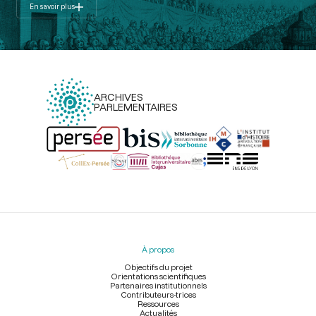
En savoir plus
ARCHIVES
PARLEMENTAIRES
Menu
du
pied
À propos
de
page
Objectifs du projet
Orientations scientifiques
Partenaires institutionnels
Contributeurs-trices
Ressources
Actualités