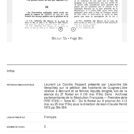
384 sur 724
• Page 384
Infos
Laurent Le Cointre. Rapport, présenté par Lecointre (de
RÉFÉRENCE BIBLIOGRAPHIQUE
Versailles), sur la pétition des habitants de Guignes-Libre
relative à Bernard et sa femme, réputés émigrés, lors de la
séance du 27 floréal an II (16 mai 1794). Dans : Archives
parlementaires de la Révolution Française — Première série
(1787-1799) — Tome XC - Du 14 floréal au 6 prairial An II (3
mai au 25 mai 1794)
, sous la direction de Jean-Claude Perrot.
1972. pp. 384-386.
Français
LANGUE PRINCIPALE
3
NOMBRE DE PAGES