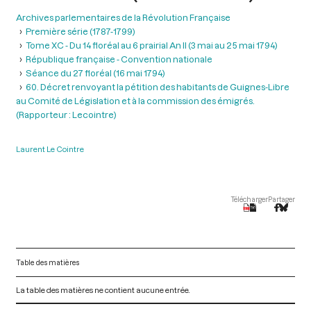
Archives parlementaires de la Révolution Française
Première série (1787-1799)
Tome XC - Du 14 floréal au 6 prairial An II (3 mai au 25 mai 1794)
République française - Convention nationale
Séance du 27 floréal (16 mai 1794)
60. Décret renvoyant la pétition des habitants de Guignes-Libre
au Comité de Législation et à la commission des émigrés.
(Rapporteur : Lecointre)
Laurent Le Cointre
Télécharger
Partager
Table des matières
La table des matières ne contient aucune entrée.
V