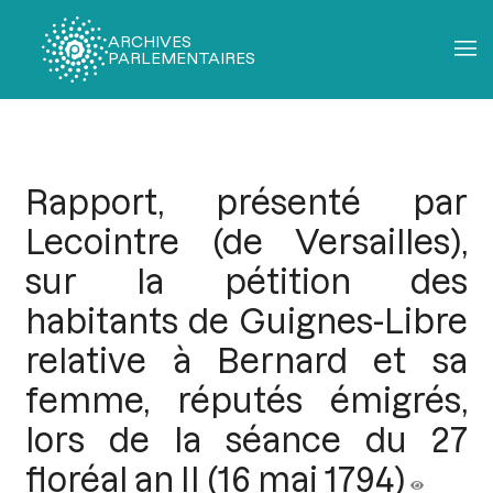
ARCHIVES
PARLEMENTAIRES
Fil
d'Ariane
Rapport, présenté par
Lecointre (de Versailles),
sur la pétition des
habitants de Guignes-Libre
relative à Bernard et sa
femme, réputés émigrés,
lors de la séance du 27
floréal an II (16 mai 1794)