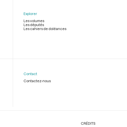
Explorer
Les volumes
Les députés
Les cahiers de doléances
Contact
Contactez-nous
CRÉDITS