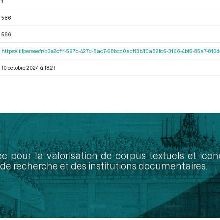
1
586
586
https://iiif.persee.fr/b0e2cf11-597c-427d-8ac7-68bcc0acf13b/f0a82fc6-3166-4bf6-85a7-81
10 octobre 2024 à 18:21
ée pour la valorisation de corpus textuels et ic
de recherche et des institutions documentaires.