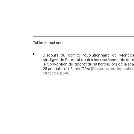
Table des matières
Discours du comité révolutionnaire de Moncea
s’indigne de l’attentat contre les représentants et 
la Convention du décret du 18 floréal, lors de la s
25 prairial an II (13 juin 1794)
[Discours des députatio
citoyens]
p.586