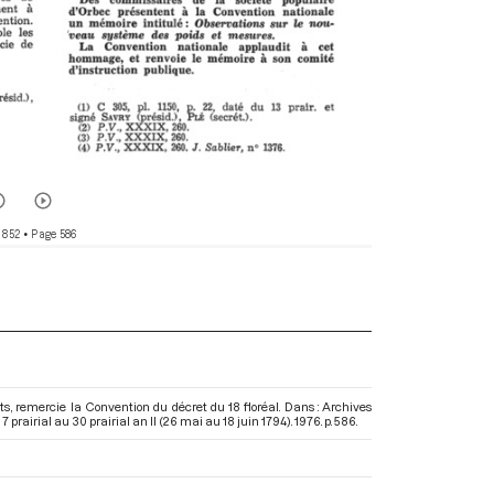
 852
• Page 586
s, remercie la Convention du décret du 18 floréal. Dans : Archives
prairial au 30 prairial an II (26 mai au 18 juin 1794)
. 1976. p. 586.