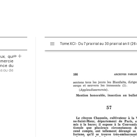
V
Tome XCI - Du 7 prairial au 30 prairial an II (26
i
s
ux, qui
u
remercie
a
éance du
ns ou de
l
i
s
e
u
r
M
i
r
a
d