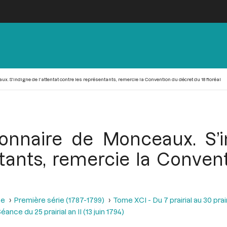
x. S’indigne de l’attentat contre les représentants, remercie la Convention du décret du 18 floréal
ionnaire de Monceaux. S’in
tants, remercie la Conven
se
Première série (1787-1799)
Tome XCI - Du 7 prairial au 30 prairi
éance du 25 prairial an II (13 juin 1794)