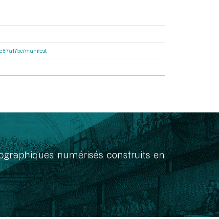
0dc87a17bc/manifest
onographiques numérisés construits en