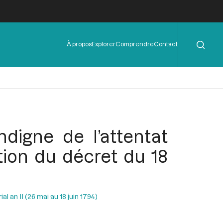
Rechercher
Menu
À propos
Explorer
Comprendre
Contact
de
l'en-
tête
digne de l’attentat
tion du décret du 18
al an II (26 mai au 18 juin 1794)