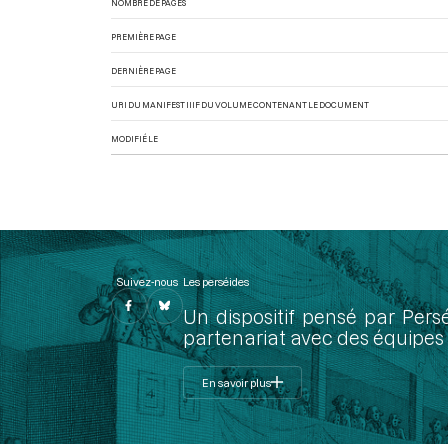
NOMBRE DE PAGES
PREMIÈRE PAGE
DERNIÈRE PAGE
URI DU MANIFEST IIIF DU VOLUME CONTENANT LE DOCUMENT
MODIFIÉ LE
Suivez-nous
Les perséides
Un dispositif pensé par Pers
partenariat avec des équipes 
En savoir plus