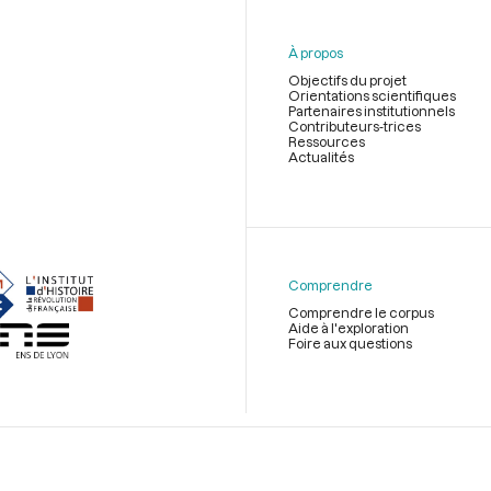
À propos
Objectifs du projet
Orientations scientifiques
Partenaires institutionnels
Contributeurs-trices
Ressources
Actualités
Menu
du
pied
de
Comprendre
page
Comprendre le corpus
Aide à l'exploration
Foire aux questions