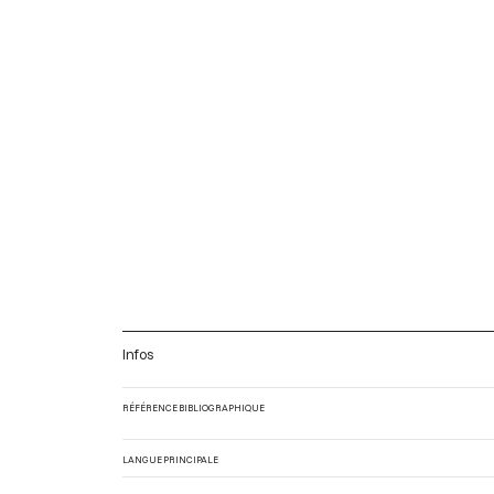
Infos
RÉFÉRENCE BIBLIOGRAPHIQUE
LANGUE PRINCIPALE