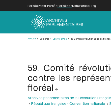
Persée
Portail Persée
Perséides
Data Persée
Blog
ARCHIVES
PARLEMENTAIRES
Fil
Accueil
Explorer
Les volumes
59. Comité révolutionnaire de Monceau
d'Ariane
59. Comité révolut
contre les représen
floréal
Archives parlementaires de la Révolution Françai
République française - Convention nationale
S