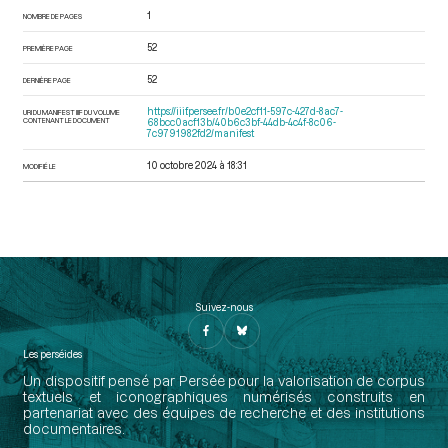
1
NOMBRE DE PAGES
52
PREMIÈRE PAGE
52
DERNIÈRE PAGE
https://iiif.persee.fr/b0e2cf11-597c-427d-8ac7-
URI DU MANIFEST IIIF DU VOLUME
CONTENANT LE DOCUMENT
68bcc0acf13b/40b6c3bf-44db-4c4f-8c06-
7c9791982fd2/manifest
10 octobre 2024 à 18:31
MODIFIÉ LE
Suivez-nous
Les perséides
Un dispositif pensé par Persée pour la valorisation de corpus
textuels et iconographiques numérisés construits en
partenariat avec des équipes de recherche et des institutions
documentaires.