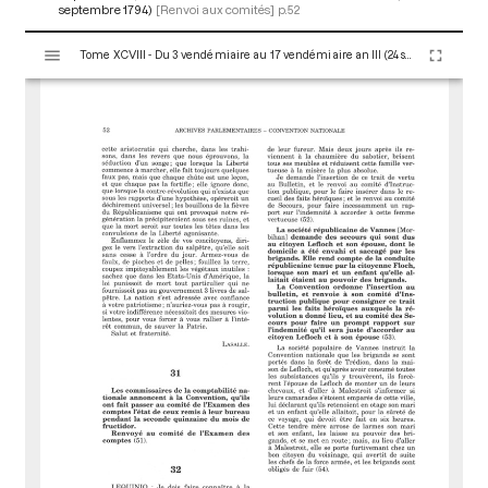
septembre 1794)
[Renvoi aux comités]
p.52
V
Tome XCVIII - Du 3 vendémiaire au 17 vendémiaire an III (24 septembre au 8 octobre 1794)
i
s
u
a
l
i
s
e
u
r
M
i
r
a
d
o
r