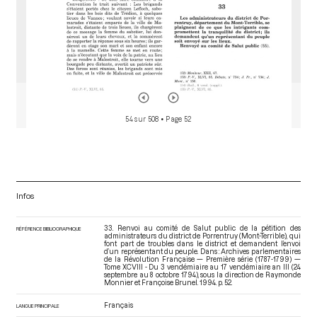
54 sur 508
• Page 52
Infos
33. Renvoi au comité de Salut public de la pétition des
RÉFÉRENCE BIBLIOGRAPHIQUE
administrateurs du district de Porrentruy (Mont-Terrible), qui
font part de troubles dans le district et demandent l’envoi
d’un représentant du peuple. Dans : Archives parlementaires
de la Révolution Française — Première série (1787-1799) —
Tome XCVIII - Du 3 vendémiaire au 17 vendémiaire an III (24
septembre au 8 octobre 1794)
, sous la direction de Raymonde
Monnier et Françoise Brunel. 1994. p. 52.
Français
LANGUE PRINCIPALE