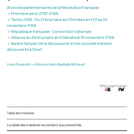
Archives parlementaires de la Révolution Française
Première série (1787-1799)
Tome LXXIX - Du 21 brumaire au 3 frimaire an II (11 au 23
novembre 1793)
République française - Convention nationale
Séance du 25 brumaire an II (Vendredi 15 novembre 1793)
Barère fait part de la découverte d’une nouvelle trahison
découverte à Givet
Louis Guyardin
Edouard Jean-Baptiste Milhaud
Télécharger
Partager
Table des matières
La table des matières ne contient aucune entrée.
V