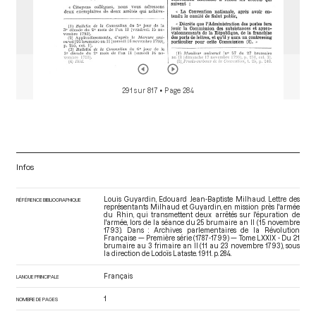
291 sur 817
• Page 284
Infos
Louis Guyardin, Edouard Jean-Baptiste Milhaud. Lettre des
RÉFÉRENCE BIBLIOGRAPHIQUE
représentants Milhaud et Guyardin, en mission près l'armée
du Rhin, qui transmettent deux arrêtés sur l'épuration de
l'armée, lors de la séance du 25 brumaire an II (15 novembre
1793). Dans : Archives parlementaires de la Révolution
Française — Première série (1787-1799) — Tome LXXIX - Du 21
brumaire au 3 frimaire an II (11 au 23 novembre 1793)
, sous
la direction de Lodoïs Lataste. 1911. p. 284.
Français
LANGUE PRINCIPALE
1
NOMBRE DE PAGES