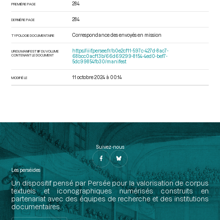
284
PREMIÈRE PAGE
284
DERNIÈRE PAGE
Correspondance des envoyés en mission
TYPOLOGIE DOCUMENTAIRE
https://iiif.persee.fr/b0e2cf11-597c-427d-8ac7-
URI DU MANIFEST IIIF DU VOLUME
CONTENANT LE DOCUMENT
68bcc0acf13b/66d69299-8154-4ed0-bef7-
5dc99854fb30/manifest
11 octobre 2024 à 00:14
MODIFIÉ LE
Suivez-nous
Les perséides
Un dispositif pensé par Persée pour la valorisation de corpus
textuels et iconographiques numérisés construits en
partenariat avec des équipes de recherche et des institutions
documentaires.