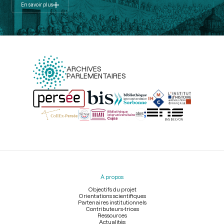
En savoir plus
ARCHIVES
PARLEMENTAIRES
Menu
du
pied
À propos
de
page
Objectifs du projet
Orientations scientifiques
Partenaires institutionnels
Contributeurs-trices
Ressources
Actualités