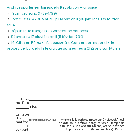
Archives parlementaires de la Révolution Française
Première série (1787-1799)
Tome LXXXIV - Du 9 au 25 pluviôse An II (28 janvier au 13 février
1794)
République française - Convention nationale
Séance du 17 pluviôse an II (5 février 1794)
16. Citoyen Pflieger. fait passer à la Convention nationale, le
procès-verbal de la fête civique qui a eu lieu à Châlons-sur-Marne
Table des
matières
Infos
La table
des
Hymne à la Liberté, composé par Choiset et Ansel,
RÉFÉRENCE BIBLIOGRAPHIQUE
matière
chanté pour la fête d'inauguration du temple de
s ne
la Raison à Châlons-sur-Marne, lors de la séance
contient
du 17 pluviôse an II (5 février 1794). Dans :