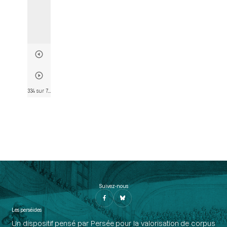
334 sur 782
• Page 308
Suivez-nous
Les perséides
Un dispositif pensé par Persée pour la valorisation de corpus