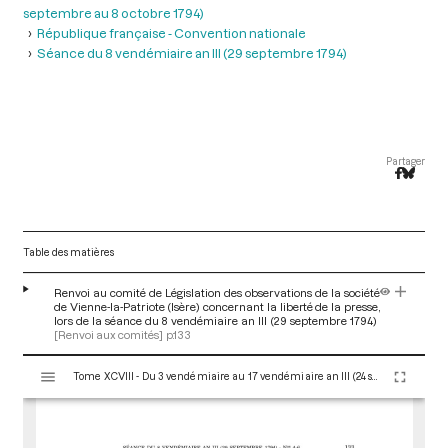
septembre au 8 octobre 1794)
République française - Convention nationale
Séance du 8 vendémiaire an III (29 septembre 1794)
Partager
Table des matières
Renvoi au comité de Législation des observations de la société
de Vienne-la-Patriote (Isère) concernant la liberté de la presse,
lors de la séance du 8 vendémiaire an III (29 septembre 1794)
[Renvoi aux comités]
p.133
V
Tome XCVIII - Du 3 vendémiaire au 17 vendémiaire an III (24 septembre au 8 octobre 1794)
i
s
u
a