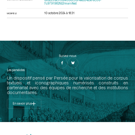
68bcc0acf13b/40b6c3bf-44db-4c4f-8c06-
7c9791982fd2/manifest
10 octobre 2024 à 18:31
MODIFIÉ LE
Suivez-nous
Les perséides
Un dispositif pensé par Persée pour la valorisation de corpus
textuels et iconographiques numérisés construits en
partenariat avec des équipes de recherche et des institutions
documentaires.
En savoir plus