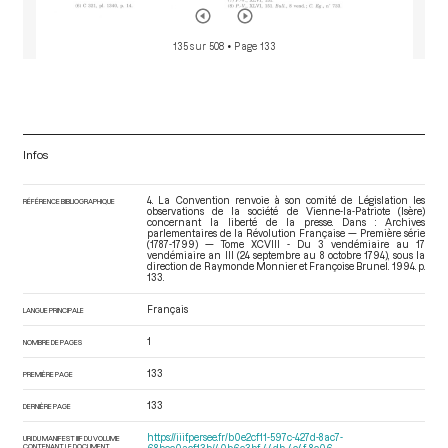
135 sur 508
• Page 133
Infos
4. La Convention renvoie à son comité de Législation les
RÉFÉRENCE BIBLIOGRAPHIQUE
observations de la société de Vienne-la-Patriote (Isère)
concernant la liberté de la presse. Dans : Archives
parlementaires de la Révolution Française — Première série
(1787-1799) — Tome XCVIII - Du 3 vendémiaire au 17
vendémiaire an III (24 septembre au 8 octobre 1794)
, sous la
direction de Raymonde Monnier et Françoise Brunel. 1994. p.
133.
Français
LANGUE PRINCIPALE
1
NOMBRE DE PAGES
133
PREMIÈRE PAGE
133
DERNIÈRE PAGE
https://iiif.persee.fr/b0e2cf11-597c-427d-8ac7-
URI DU MANIFEST IIIF DU VOLUME
CONTENANT LE DOCUMENT