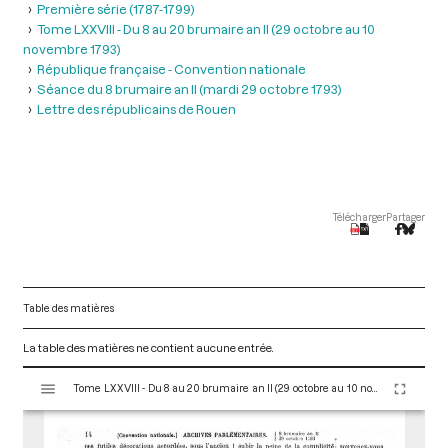
Première série (1787-1799)
Tome LXXVIII - Du 8 au 20 brumaire an II (29 octobre au 10
novembre 1793)
République française - Convention nationale
Séance du 8 brumaire an II (mardi 29 octobre 1793)
Lettre des républicains de Rouen
Télécharger
Partager
Table des matières
La table des matières ne contient aucune entrée.
V
Tome LXXVIII - Du 8 au 20 brumaire an II (29 octobre au 10 novembre 1793)
i
s
u