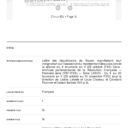
21 sur 804
• Page 14
Infos
Lettre des républicains de Rouen manifestant leur
RÉFÉRENCE BIBLIOGRAPHIQUE
indignation sur l'assassinat du représentant Beauvais, lors de
la séance du 8 brumaire an II (29 octobre 1793). Dans :
Archives parlementaires de la Révolution Française —
Première série (1787-1799) — Tome LXXVIII - Du 8 au 20
brumaire an II (29 octobre au 10 novembre 1793)
, sous la
direction de Lodoïs Lataste et Louis Claveau et Constant
Pionnier et Gaston Barbier. 1911. p. 14.
Français
LANGUE PRINCIPALE
1
NOMBRE DE PAGES
14
PREMIÈRE PAGE
14
DERNIÈRE PAGE