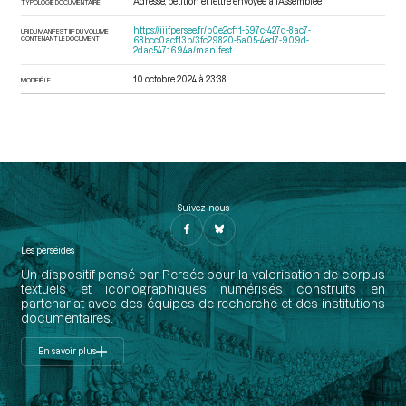
Adresse, pétition et lettre envoyée à l’Assemblée
TYPOLOGIE DOCUMENTAIRE
https://iiif.persee.fr/b0e2cf11-597c-427d-8ac7-
URI DU MANIFEST IIIF DU VOLUME
CONTENANT LE DOCUMENT
68bcc0acf13b/3fc29820-5a05-4ed7-909d-
2dac5471694a/manifest
10 octobre 2024 à 23:38
MODIFIÉ LE
Suivez-nous
Les perséides
Un dispositif pensé par Persée pour la valorisation de corpus
textuels et iconographiques numérisés construits en
partenariat avec des équipes de recherche et des institutions
documentaires.
En savoir plus