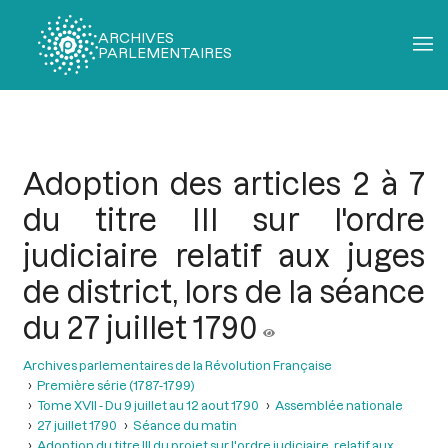
ARCHIVES
PARLEMENTAIRES
Fil
d'Ariane
Adoption des articles 2 à 7
du titre III sur l'ordre
judiciaire relatif aux juges
de district, lors de la séance
du 27 juillet 1790
Archives parlementaires de la Révolution Française
Première série (1787-1799)
Tome XVII - Du 9 juillet au 12 aout 1790
Assemblée nationale
27 juillet 1790
Séance du matin
Adoption du titre III du projet sur l'ordre judiciaire, relatif aux