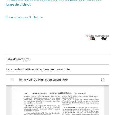
juges de district
Thouret Jacques Guillaume
Télécharger
Partager
Table des matières
La table des matières ne contient aucune entrée.
V
Tome XVII - Du 9 juillet au 12 aout 1790
i
s
u
a
l
i
s