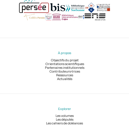
Menu
du
pied
À propos
de
page
Objectifs du projet
Orientations scientifiques
Partenaires institutionnels
Contributeurs-trices
Ressources
Actualités
Explorer
Les volumes
Les députés
Les cahiers de doléances