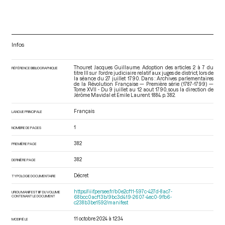
Infos
Thouret Jacques Guillaume. Adoption des articles 2 à 7 du
RÉFÉRENCE BIBLIOGRAPHIQUE
titre III sur l'ordre judiciaire relatif aux juges de district, lors de
la séance du 27 juillet 1790. Dans : Archives parlementaires
de la Révolution Française — Première série (1787-1799) —
Tome XVII - Du 9 juillet au 12 aout 1790
, sous la direction de
Jérôme Mavidal et Emile Laurent. 1884. p. 382.
Français
LANGUE PRINCIPALE
1
NOMBRE DE PAGES
382
PREMIÈRE PAGE
382
DERNIÈRE PAGE
Décret
TYPOLOGIE DOCUMENTAIRE
https://iiif.persee.fr/b0e2cf11-597c-427d-8ac7-
URI DU MANIFEST IIIF DU VOLUME
CONTENANT LE DOCUMENT
68bcc0acf13b/9bc3d419-2607-4ec0-9fb6-
c238b3be1592/manifest
11 octobre 2024 à 12:34
MODIFIÉ LE