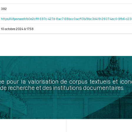
382
https://iiif.persee.fr/b0e2cf11-597c-427d-8ac7-68bcc0acf13b/9bc3d419-2607-4ec0-9fb6-c
10 octobre 2024 à 17:58
ée pour la valorisation de corpus textuels et ic
de recherche et des institutions documentaires.