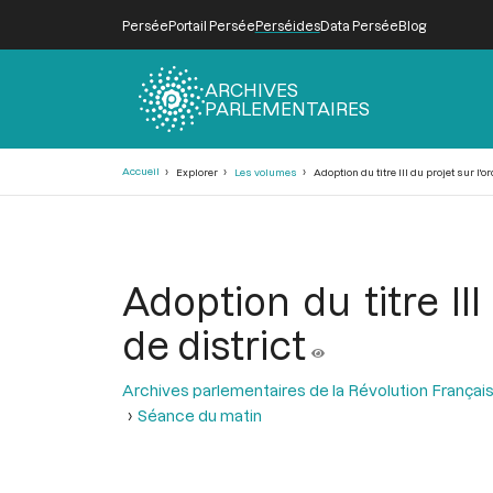
Persée
Portail Persée
Perséides
Data Persée
Blog
ARCHIVES
PARLEMENTAIRES
Fil
Accueil
Explorer
Les volumes
Adoption du titre III du projet sur l'or
d'Ariane
Adoption du titre III
de district
Archives parlementaires de la Révolution Françai
Séance du matin