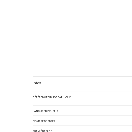
Infos
RÉFÉRENCE BIBLIOGRAPHIQUE
LANGUE PRINCIPALE
NOMBRE DE PAGES
PREMIÈRE PAGE