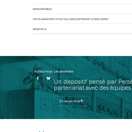
DERNIÈRE PAGE
URI DU MANIFEST IIIF DU VOLUME CONTENANT LE DOCUMENT
MODIFIÉ LE
Suivez-nous
Les perséides
Un dispositif pensé par Pers
partenariat avec des équipes 
En savoir plus