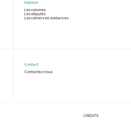
Explorer
Les volumes
Les députés
Les cahiers de doléances
Contact
Contactez-nous
CRÉDITS