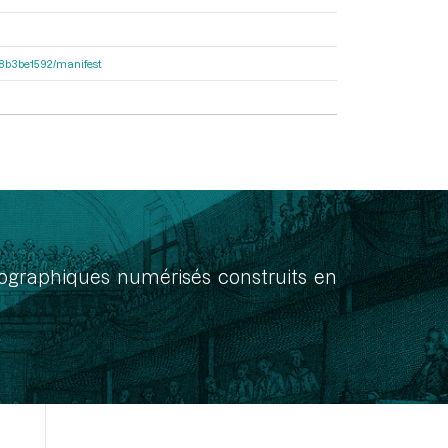
238b3be1592/manifest
onographiques numérisés construits en