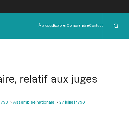
Rechercher
Menu
À propos
Explorer
Comprendre
Contact
de
l'en-
tête
ire, relatif aux juges
 1790
Assemblée nationale
27 juillet 1790