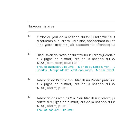
Table des matières
Ordre du jour de la séance du 27 juillet 1790 : sui
discussion sur l'ordre judiciaire, concernant le Titre
les juges de districts
[Déroulement des séances]
p.3
Discussion de l'article 1 du titre III sur l'ordre judiciair
aux juges de district, lors de la séance du 27 
1790
[Discussion]
pp.381-382
Thouret Jacques Guillaume
Martineau Louis Simon
Charles
Mougins de Roquefort Jean Joseph
Malès Gabriel
Adoption de l'article 1 du titre III sur l'ordre judiciair
aux juges de district, lors de la séance du 27 
1790
[Décret]
p.382
Adoption des articles 2 à 7 du titre III sur l'ordre ju
relatif aux juges de district, lors de la séance du 27
1790
[Décret]
p.382
Thouret Jacques Guillaume