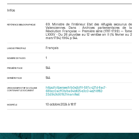
Infos
69. Ministre de l’Intérieur. Etat des réfugiés secourus de
RÉFÉRENCE BIBLIOGRAPHIQUE
Valenciennes. Dans : Archives parlementaires de la
Révolution Française — Première série (1787-1799) — Tome
LXXXV - Du 26 pluviôse au 12 ventôse an II (14 février au 2
mars 1794)
. 1964. p. 544.
Français
LANGUE PRINCIPALE
1
NOMBRE DE PAGES
544
PREMIÈRE PAGE
544
DERNIÈRE PAGE
https://iiif.persee.fr/b0e2cf11-597c-427d-8ac7-
URI DU MANIFEST IIIF DU VOLUME
CONTENANT LE DOCUMENT
68bcc0acf13b/ba94b825-e3c0-4e21-8f82-
33d949d61fc7/manifest
10 octobre 2024 à 18:17
MODIFIÉ LE