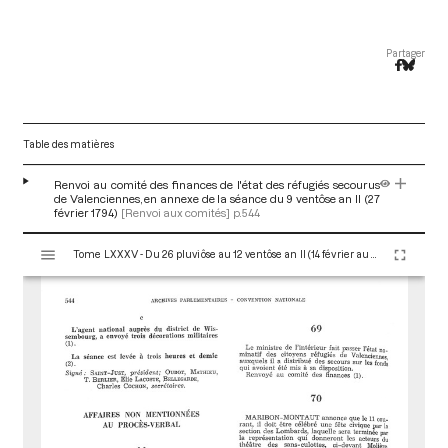
Partager
Table des matières
Renvoi au comité des finances de l'état des réfugiés secourus
de Valenciennes, en annexe de la séance du 9 ventôse an II (27
février 1794)
[Renvoi aux comités]
p.544
V
Tome LXXXV - Du 26 pluviôse au 12 ventôse an II (14 février au 2 mars 1794)
i
s
u
a
l
i
s
e
u
r