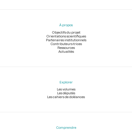
Menu
du
pied
À propos
de
page
Objectifs du projet
Orientations scientifiques
Partenaires institutionnels
Contributeurs-trices
Ressources
Actualités
Explorer
Les volumes
Les députés
Les cahiers de doléances
Comprendre