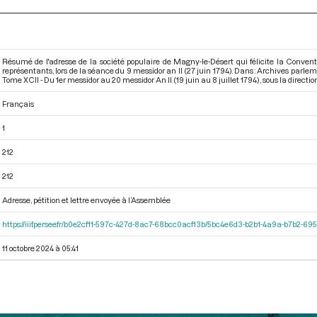
Résumé de l'adresse de la société populaire de Magny-le-Désert qui félicite la Conventio
représentants, lors de la séance du 9 messidor an II (27 juin 1794). Dans : Archives parl
Tome XCII - Du 1er messidor au 20 messidor An II (19 juin au 8 juillet 1794)
, sous la directi
Français
1
212
212
Adresse, pétition et lettre envoyée à l’Assemblée
https://iiif.persee.fr/b0e2cf11-597c-427d-8ac7-68bcc0acf13b/5bc4e6d3-b2b1-4a9a-b7b2-6
11 octobre 2024 à 05:41