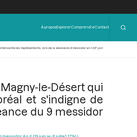
Rechercher
Menu
À propos
Explorer
Comprendre
Contact
de
l'en-
tête
entat contre les représentants, lors de la séance du 9 messidor an II (27 juin
 Magny-le-Désert qui
oréal et s'indigne de
 séance du 9 messidor
essidor An II (19 juin au 8 juillet 1794)