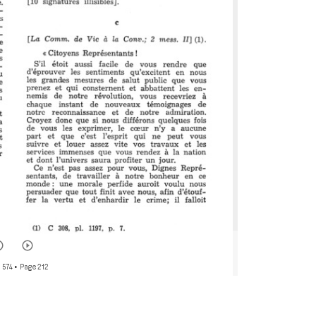
 574
• Page 212