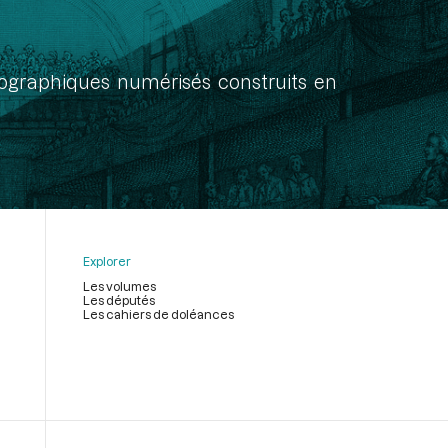
onographiques numérisés construits en
Explorer
Les volumes
Les députés
Les cahiers de doléances