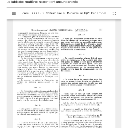
La table des matières ne contient aucune entrée.
V
Tome LXXXII - Du 30 frimaire au 15 nivôse an II (20 Décembre 1793 au 4 Janvier 1794)
i
s
u
a
l
i
s
e
u
r
M
i
r
a
d
o
r