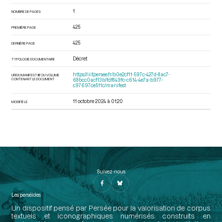
1
NOMBRE DE PAGES
425
PREMIÈRE PAGE
425
DERNIÈRE PAGE
Décret
TYPOLOGIE DOCUMENTAIRE
https://iiif.persee.fr/b0e2cf11-597c-427d-8ac7-
URI DU MANIFEST IIIF DU VOLUME
CONTENANT LE DOCUMENT
68bcc0acf13b/fdf849fc-c614-4e7a-b977-
c97697ce511c/manifest
11 octobre 2024 à 01:20
MODIFIÉ LE
Suivez-nous
Les perséides
Un dispositif pensé par Persée pour la valorisation de corpus
textuels et iconographiques numérisés construits en