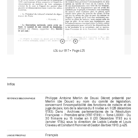
434 sur 817
• Page 425
Infos
Philippe Antoine Merlin de Douai. Décret, présenté par
RÉFÉRENCE BIBLIOGRAPHIQUE
Merlin (de Douai) au nom du comité de législation,
concernant l'incompatibilité des fonctions de notaire et de
juge de paix, lors de la séance du 8 nivôse an II (28 décembre
1793). Dans : Archives parlementaires de la Révolution
Française — Première série (1787-1799) — Tome LXXXII - Du
30 frimaire au 15 nivôse an II (20 Décembre 1793 au 4
Janvier 1794)
, sous la direction de Lodoïs Lataste et Louis
Claveau et Constant Pionnier et Gaston Barbier. 1913. p. 425.
Français
LANGUE PRINCIPALE