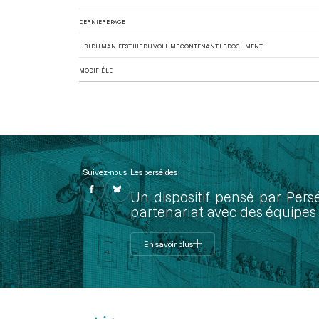
DERNIÈRE PAGE
URI DU MANIFEST IIIF DU VOLUME CONTENANT LE DOCUMENT
MODIFIÉ LE
Suivez-nous
Les perséides
Un dispositif pensé par Pers
partenariat avec des équipes 
En savoir plus