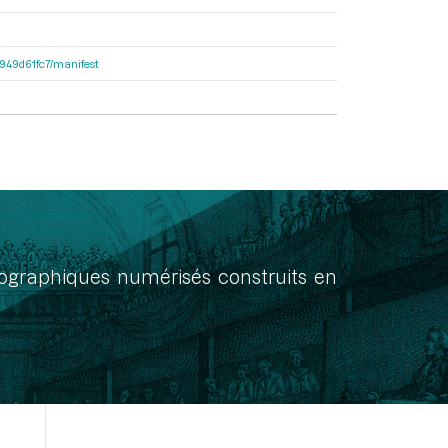
3d949d61fc7/manifest
onographiques numérisés construits en