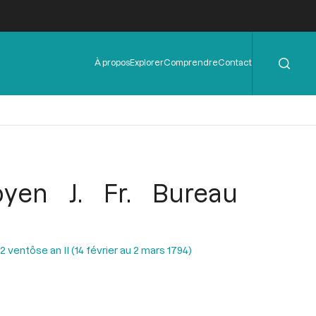
Rechercher
Menu
À propos
Explorer
Comprendre
Contact
de
l'en-
tête
yen J. Fr. Bureau
ventôse an II (14 février au 2 mars 1794)