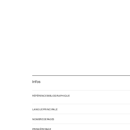
Infos
RÉFÉRENCE BIBLIOGRAPHIQUE
LANGUE PRINCIPALE
NOMBRE DE PAGES
PREMIÈRE PAGE