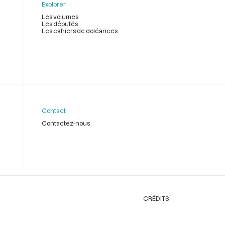
Explorer
Les volumes
Les députés
Les cahiers de doléances
Contact
Contactez-nous
CRÉDITS