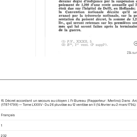
234 sur
15. Décret accordant un secours au citoyen J. Fr. Bureau (Rapporteur : Merlino). Dans : 
(1787-1799) — Tome LXXXV - Du 26 pluviôse au 12 ventôse an II (14 février au 2 mars 1794)
.
Français
1
232