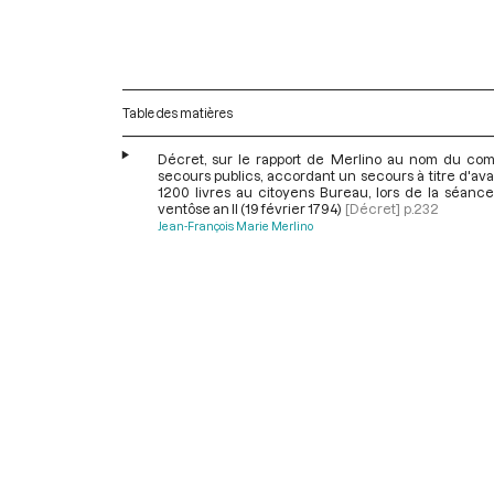
Table des matières
Décret, sur le rapport de Merlino au nom du com
secours publics, accordant un secours à titre d'a
1200 livres au citoyens Bureau, lors de la séance
ventôse an II (19 février 1794)
[Décret]
p.232
Jean-François Marie Merlino