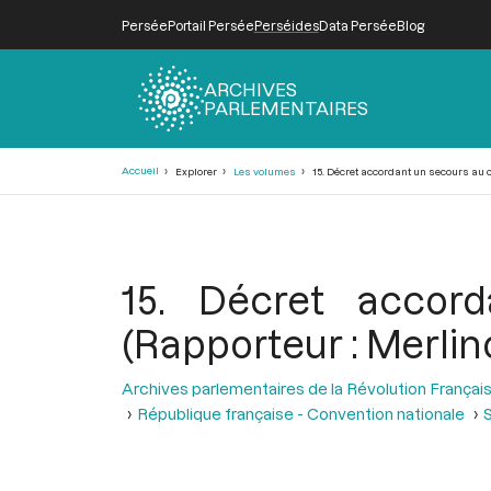
Persée
Portail Persée
Perséides
Data Persée
Blog
ARCHIVES
PARLEMENTAIRES
Fil
Accueil
Explorer
Les volumes
15. Décret accordant un secours au ci
d'Ariane
15. Décret accor
(Rapporteur : Merlin
Archives parlementaires de la Révolution Françai
République française - Convention nationale
S