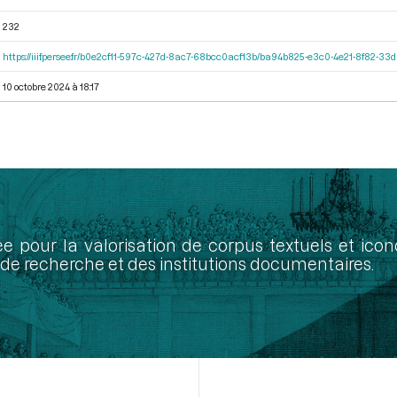
232
https://iiif.persee.fr/b0e2cf11-597c-427d-8ac7-68bcc0acf13b/ba94b825-e3c0-4e21-8f82-3
10 octobre 2024 à 18:17
ée pour la valorisation de corpus textuels et ic
de recherche et des institutions documentaires.