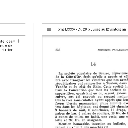
V
Tome LXXXV - Du 26 pluviôse au 12 ventôse an II
i
s
ité des
u
vance de
a
 du 1er
l
i
s
e
u
r
M
i
r
a
d
o