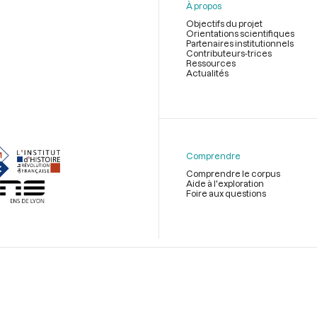
À propos
Objectifs du projet
Orientations scientifiques
Partenaires institutionnels
Contributeurs-trices
Ressources
Actualités
Menu
du
pied
de
Comprendre
page
Comprendre le corpus
Aide à l'exploration
Foire aux questions