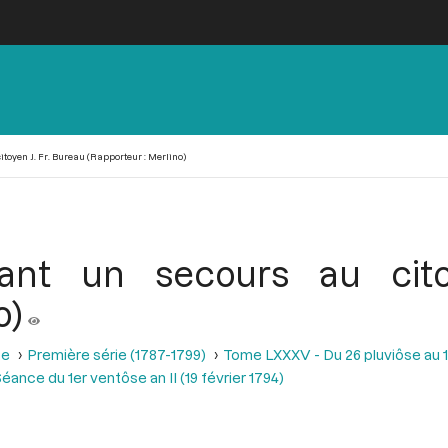
toyen J. Fr. Bureau (Rapporteur : Merlino)
dant un secours au cito
o)
se
Première série (1787-1799)
Tome LXXXV - Du 26 pluviôse au 12 
éance du 1er ventôse an II (19 février 1794)