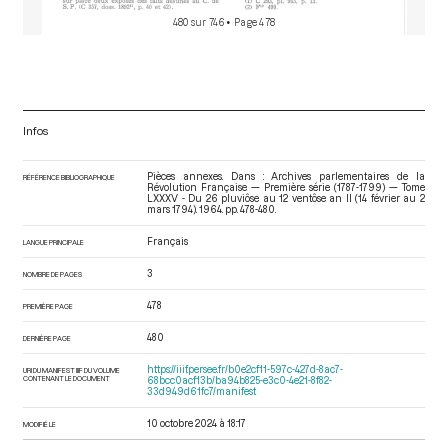
480 sur 746
• Page 478
Infos
Pièces annexes. Dans : Archives parlementaires de la
RÉFÉRENCE BIBLIOGRAPHIQUE
Révolution Française — Première série (1787-1799) — Tome
LXXXV - Du 26 pluviôse au 12 ventôse an II (14 février au 2
mars 1794)
. 1964. pp. 478-480.
Français
LANGUE PRINCIPALE
3
NOMBRE DE PAGES
478
PREMIÈRE PAGE
480
DERNIÈRE PAGE
https://iiif.persee.fr/b0e2cf11-597c-427d-8ac7-
URI DU MANIFEST IIIF DU VOLUME
CONTENANT LE DOCUMENT
68bcc0acf13b/ba94b825-e3c0-4e21-8f82-
33d949d61fc7/manifest
10 octobre 2024 à 18:17
MODIFIÉ LE