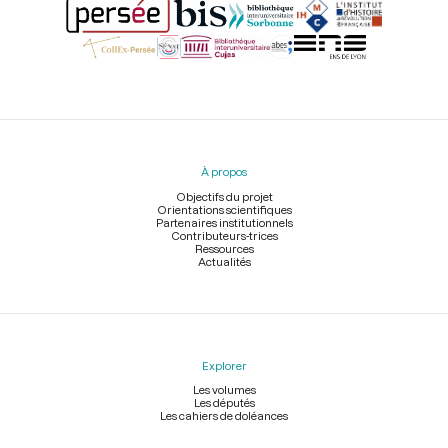
Menu
du
pied
À propos
de
page
Objectifs du projet
Orientations scientifiques
Partenaires institutionnels
Contributeurs-trices
Ressources
Actualités
Explorer
Les volumes
Les députés
Les cahiers de doléances