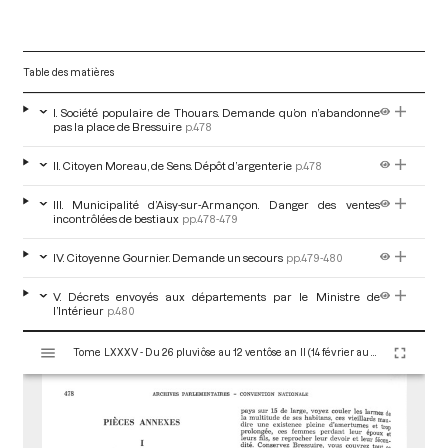
Table des matières
I. Société populaire de Thouars. Demande qu’on n’abandonne
pas la place de Bressuire
p.478
II. Citoyen Moreau, de Sens. Dépôt d’argenterie
p.478
III. Municipalité d’Aisy-sur-Armançon. Danger des ventes
incontrôlées de bestiaux
pp.478-479
IV. Citoyenne Gournier. Demande un secours
pp.479-480
V. Décrets envoyés aux départements par le Ministre de
l’Intérieur
p.480
V
Tome LXXXV - Du 26 pluviôse au 12 ventôse an II (14 février au 2 mars 1794)
i
s
u
a
l