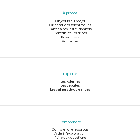
du
pied
À propos
de
page
Objectifs du projet
Orientations scientifiques
Partenaires institutionnels
Contributeurs-trices
Ressources
Actualités
Explorer
Les volumes
Les députés
Les cahiers de doléances
Comprendre
Comprendre le corpus
Aide à l'exploration
Foire aux questions