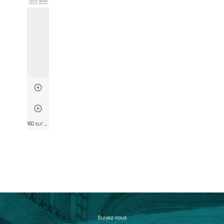
160 sur 802
• Page 148
Suivez-nous