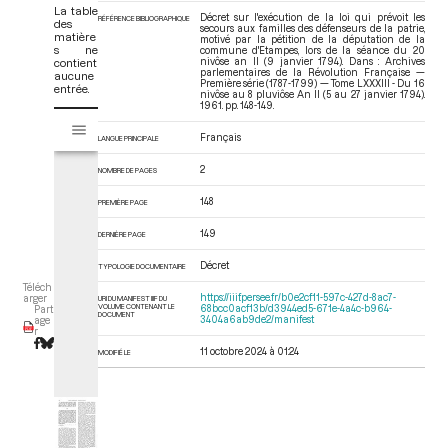
La table
Décret sur l'exécution de la loi qui prévoit les
RÉFÉRENCE BIBLIOGRAPHIQUE
des
secours aux familles des défenseurs de la patrie,
matière
motivé par la pétition de la députation de la
s ne
commune d'Etampes, lors de la séance du 20
contient
nivôse an II (9 janvier 1794). Dans : Archives
parlementaires de la Révolution Française —
aucune
Première série (1787-1799) — Tome LXXXIII - Du 16
entrée.
nivôse au 8 pluviôse An II (5 au 27 janvier 1794)
.
1961. pp. 148-149.
V
Tome LXXXIII - Du 16 nivôse au 8 pluviôse An II (5 au 27 janvier 1794)
i
Français
LANGUE PRINCIPALE
s
2
u
NOMBRE DE PAGES
a
148
PREMIÈRE PAGE
l
i
149
DERNIÈRE PAGE
s
e
Décret
TYPOLOGIE DOCUMENTAIRE
u
Téléch
https://iiif.persee.fr/b0e2cf11-597c-427d-8ac7-
arger
URI DU MANIFEST IIIF DU
r
VOLUME CONTENANT LE
68bcc0acf13b/d3944ed5-671e-4a4c-b964-
Part
DOCUMENT
3404a6ab9de2/manifest
age
M
r
i
11 octobre 2024 à 01:24
MODIFIÉ LE
r
a
d
o
r