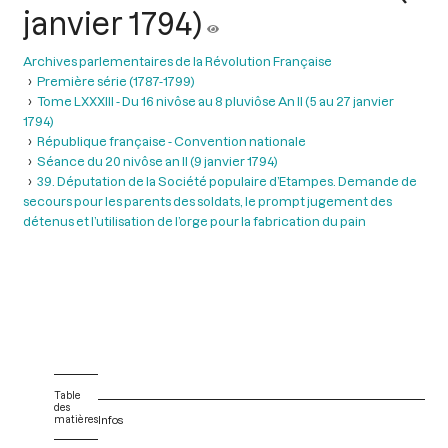
janvier 1794)
Archives parlementaires de la Révolution Française
Première série (1787-1799)
Tome LXXXIII - Du 16 nivôse au 8 pluviôse An II (5 au 27 janvier
1794)
République française - Convention nationale
Séance du 20 nivôse an II (9 janvier 1794)
39. Députation de la Société populaire d’Etampes. Demande de
secours pour les parents des soldats, le prompt jugement des
détenus et l’utilisation de l’orge pour la fabrication du pain
Table
des
matières
Infos