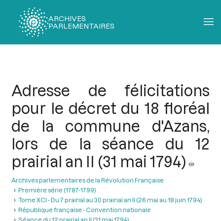
ARCHIVES
PARLEMENTAIRES
Fil
d'Ariane
Adresse de félicitations
pour le décret du 18 floréal
de la commune d'Azans,
lors de la séance du 12
prairial an II (31 mai 1794)
Archives parlementaires de la Révolution Française
Première série (1787-1799)
Tome XCI - Du 7 prairial au 30 prairial an II (26 mai au 18 juin 1794)
République française - Convention nationale
Séance du 12 prairial an II (31 mai 1794)