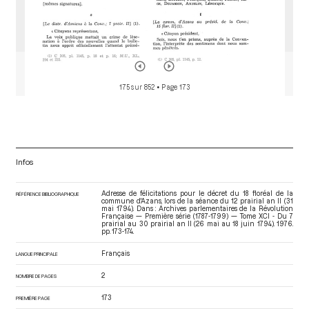
175 sur 852
• Page 173
Infos
Adresse de félicitations pour le décret du 18 floréal de la
RÉFÉRENCE BIBLIOGRAPHIQUE
commune d'Azans, lors de la séance du 12 prairial an II (31
mai 1794). Dans : Archives parlementaires de la Révolution
Française — Première série (1787-1799) — Tome XCI - Du 7
prairial au 30 prairial an II (26 mai au 18 juin 1794)
. 1976.
pp. 173-174.
Français
LANGUE PRINCIPALE
2
NOMBRE DE PAGES
173
PREMIÈRE PAGE