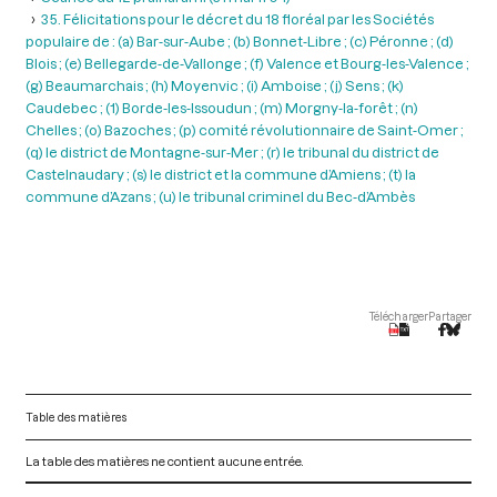
35. Félicitations pour le décret du 18 floréal par les Sociétés
populaire de : (a) Bar-sur-Aube ; (b) Bonnet-Libre ; (c) Péronne ; (d)
Blois ; (e) Bellegarde-de-Vallonge ; (f) Valence et Bourg-les-Valence ;
(g) Beaumarchais ; (h) Moyenvic ; (i) Amboise ; (j) Sens ; (k)
Caudebec ; (1) Borde-les-Issoudun ; (m) Morgny-la-forêt ; (n)
Chelles ; (o) Bazoches ; (p) comité révolutionnaire de Saint-Omer ;
(q) le district de Montagne-sur-Mer ; (r) le tribunal du district de
Castelnaudary ; (s) le district et la commune d’Amiens ; (t) la
commune d’Azans ; (u) le tribunal criminel du Bec-d’Ambès
Télécharger
Partager
Table des matières
La table des matières ne contient aucune entrée.
V