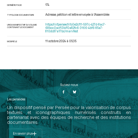
174
DERNIÈRE PAGE
Adresse, pétition et lettre envoyée à l’Assemblée
TYPOLOGIE DOCUMENTAIRE
https://iiif.persee.fr/b0e2cf11-597c-427d-8ac7-
URI DU MANIFEST IIIF DU VOLUME
CONTENANT LE DOCUMENT
68bcc0acf13b/f0a82fc6-3166-4bf6-85a7-
810dc87a17bc/manifest
11 octobre 2024 à 05:35
MODIFIÉ LE
Suivez-nous
Les perséides
Un dispositif pensé par Persée pour la valorisation de corpus
textuels et iconographiques numérisés construits en
partenariat avec des équipes de recherche et des institutions
documentaires.
En savoir plus