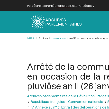
Persée
Portail Persée
Perséides
Data Persée
Blog
ARCHIVES
PARLEMENTAIRES
Fil
Accueil
Explorer
Les volumes
Arrêté de la commune de Cornay relati
d'Ariane
Arrêté de la commun
en occasion de la r
pluviôse an II (26 jan
Archives parlementaires de la Révolution Françai
République française - Convention nationale
S
IV. Annexe au n° 6. Extrait des délibérations d