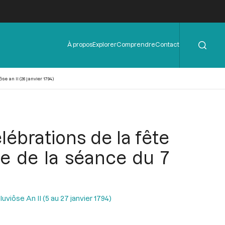
Rechercher
Menu
À propos
Explorer
Comprendre
Contact
de
l'en-
tête
e an II (26 janvier 1794)
ébrations de la fête
xe de la séance du 7
uviôse An II (5 au 27 janvier 1794)