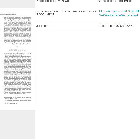
Arrêté de collectivité
TYPOLOGIE DOCUMENTAIRE
https://iiif.persee.fr/b0
URI DU MANIFEST IIIF DU VOLUME CONTENANT
LE DOCUMENT
3404a6ab9de2/manifest
11 octobre 2024 à 17:27
MODIFIÉ LE