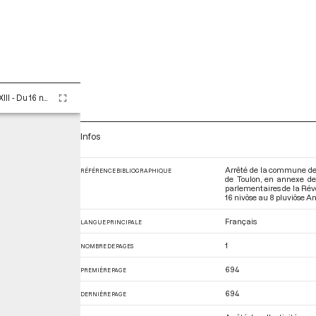
Tome LXXXIII - Du 16 nivôse au 8 pluviôse An II (5 au 27 janvier 1794)
Infos
Arrêté de la commune de C
RÉFÉRENCE BIBLIOGRAPHIQUE
de Toulon, en annexe de 
parlementaires de la Rév
16 nivôse au 8 pluviôse An 
Français
LANGUE PRINCIPALE
1
NOMBRE DE PAGES
694
PREMIÈRE PAGE
694
DERNIÈRE PAGE