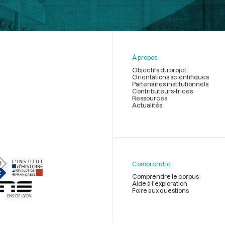
À propos
Objectifs du projet
Orientations scientifiques
Partenaires institutionnels
Contributeurs-trices
Ressources
Actualités
Menu
du
pied
de
Comprendre
page
Comprendre le corpus
Aide à l'exploration
Foire aux questions