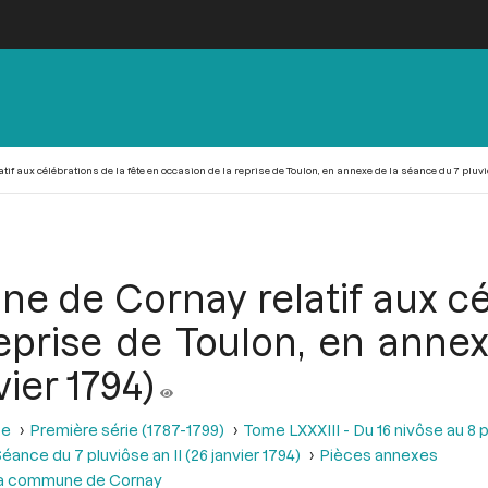
f aux célébrations de la fête en occasion de la reprise de Toulon, en annexe de la séance du 7 pluviôs
e de Cornay relatif aux cél
eprise de Toulon, en anne
vier 1794)
se
Première série (1787-1799)
Tome LXXXIII - Du 16 nivôse au 8 pl
éance du 7 pluviôse an II (26 janvier 1794)
Pièces annexes
e la commune de Cornay