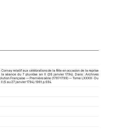
ornay relatif aux célébrations de la fête en occasion de la reprise
la séance du 7 pluviôse an II (26 janvier 1794). Dans : Archives
olution Française — Première série (1787-1799) — Tome LXXXIII - Du
II (5 au 27 janvier 1794)
. 1961. p. 694.