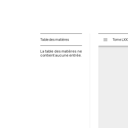
V
Table des matières
i
s
La table des matières ne
u
contient aucune entrée.
a
l
i
s
e
u
r
M
i
r
a
d