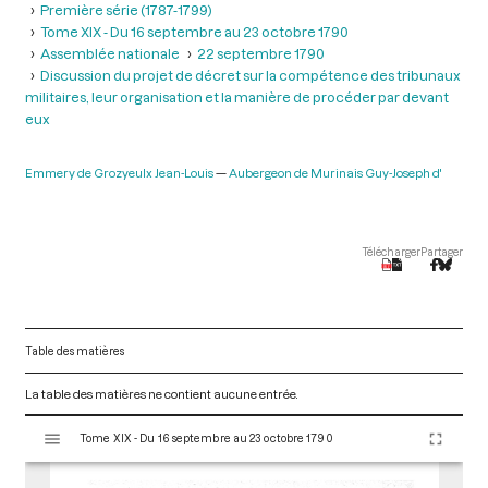
Première série (1787-1799)
Tome XIX - Du 16 septembre au 23 octobre 1790
Assemblée nationale
22 septembre 1790
Discussion du projet de décret sur la compétence des tribunaux
militaires, leur organisation et la manière de procéder par devant
eux
Emmery de Grozyeulx Jean-Louis
Aubergeon de Murinais Guy-Joseph d'
Télécharger
Partager
Table des matières
La table des matières ne contient aucune entrée.
V
Tome XIX - Du 16 septembre au 23 octobre 1790
i
s
u