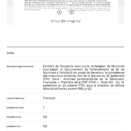
147 sur 805
• Page 142
Infos
Emmery de Grozyeulx Jean-Louis, Aubergeon de Murinais
RÉFÉRENCE BIBLIOGRAPHIQUE
Guy-Joseph d'. Ajournement de l'amendement de M. de
Murinais à l'article 45 du projet de décret sur la compétence
des tribunaux militaires, lors de la séance du 22 septembre
1790. Dans : Archives parlementaires de la Révolution
Française — Première série (1787-1799) — Tome XIX - Du 16
septembre au 23 octobre 1790
, sous la direction de Jérôme
Mavidal et Emile Laurent. 1884. p. 142.
Français
LANGUE PRINCIPALE
1
NOMBRE DE PAGES
142
PREMIÈRE PAGE
142
DERNIÈRE PAGE