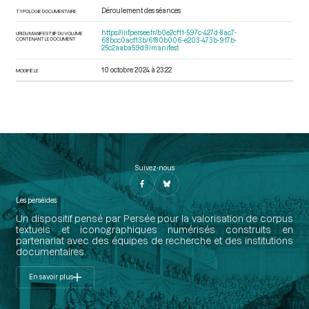
Déroulement des séances
TYPOLOGIE DOCUMENTAIRE
https://iiif.persee.fr/b0e2cf11-597c-427d-8ac7-
URI DU MANIFEST IIIF DU VOLUME
CONTENANT LE DOCUMENT
68bcc0acf13b/6f80b006-e203-473b-917b-
25c2aaba59d9/manifest
10 octobre 2024 à 23:22
MODIFIÉ LE
Suivez-nous
Les perséides
Un dispositif pensé par Persée pour la valorisation de corpus
textuels et iconographiques numérisés construits en
partenariat avec des équipes de recherche et des institutions
documentaires.
En savoir plus