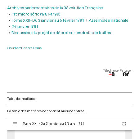
Archives parlementaires de la Révolution Française
Première série (1787-1799)
Tome XXII - Du 3 janvier au 5 février 1791
Assemblée nationale
24 janvier 1791
Discussion du projet de décret sur les droits de traites
Goudard Pierre Louis
Télécharger
Partager
Table des matières
La table des matières ne contient aucune entrée.
V
Tome XXII - Du 3 janvier au 5 février 1791
i
s
u