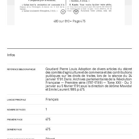
480 sur 810
• Page 475
Infos
Goudard Pierre Louis. Adoption de divers articles du décret
RÉFÉRENCE BIBLIOGRAPHIQUE
des comités d’agriculture et de commerce et des contributions
publiques sur les droits de traites, lors de la séance du 24
janvier 1791. Dans : Archives parlementaires de la Révolution
Française — Première série (1787-1799) — Tome XXII - Du 3
janvier au 5 février 1791
, sous la direction de Jérôme Mavidal
et Emile Laurent. 1885. p. 475.
Français
LANGUE PRINCIPALE
1
NOMBRE DE PAGES
475
PREMIÈRE PAGE
475
DERNIÈRE PAGE