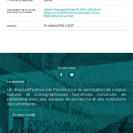
Décret
TYPOLOGIE DOCUMENTAIRE
https://iiif.persee.fr/b0e2cf11-597c-427d-8ac7-
URI DU MANIFEST IIIF DU VOLUME
CONTENANT LE DOCUMENT
68bcc0acf13b/8201d0c4-746b-4fd0-b06a-
8fb87efbfa15/manifest
10 octobre 2024 à 23:27
MODIFIÉ LE
Suivez-nous
Les perséides
Un dispositif pensé par Persée pour la valorisation de corpus
textuels et iconographiques numérisés construits en
partenariat avec des équipes de recherche et des institutions
documentaires.
En savoir plus