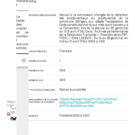
matière
Infos
s
Renvoi à la commission chargée de la rédaction
RÉFÉRENCE BIBLIOGRAPHIQUE
La
des procès-verbaux du procès-verbal de la
table
commune d'Angers, qui atteste l'acceptation de
des
l'acte constitutionnel et qui n'est point parvenu à
matièr
la Convention, lors de la séance du 20 germinal
an II (9 avril 1794). Dans : Archives parlementaires
es ne
de la Révolution Française — Première série (1787-
contien
1799) — Tome LXXXVIII - Du 13 au 28 germinal an
t
II (2 au 17 avril 1794)
. 1969. p. 366.
aucune
entrée.
Français
LANGUE PRINCIPALE
V
Tome LXXXVIII - Du 13 au 28 germinal an II (2 au 17 avril 1794)
1
i
NOMBRE DE PAGES
s
366
PREMIÈRE PAGE
u
a
366
DERNIÈRE PAGE
l
i
Renvoi aux comités
TYPOLOGIE DOCUMENTAIRE
s
https://iiif.persee.fr/b0e2cf11-597c-427d-8ac7-
URI DU MANIFEST IIIF DU VOLUME
e
Téléch
CONTENANT LE DOCUMENT
68bcc0acf13b/eba55ff1-eb11-4545-8d43-
arger
d017906149b5/manifest
u
Part
age
r
r
11 octobre 2024 à 03:47
MODIFIÉ LE
M
i
r