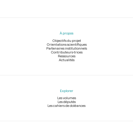
Menu
du
pied
À propos
de
page
Objectifs du projet
Orientations scientifiques
Partenaires institutionnels
Contributeurs-trices
Ressources
Actualités
Explorer
Les volumes
Les députés
Les cahiers de doléances