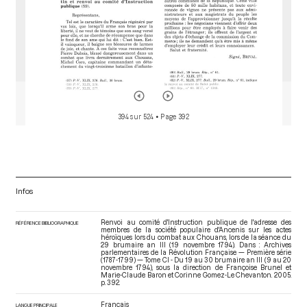
394 sur 524
• Page 392
Infos
Renvoi au comité d'Instruction publique de l'adresse des
RÉFÉRENCE BIBLIOGRAPHIQUE
membres de la société populaire d'Ancenis sur les actes
héroïques lors du combat aux Chouans, lors de la séance du
29 brumaire an III (19 novembre 1794). Dans : Archives
parlementaires de la Révolution Française — Première série
(1787-1799) — Tome CI - Du 19 au 30 brumaire an III (9 au 20
novembre 1794)
, sous la direction de Françoise Brunel et
Marie-Claude Baron et Corinne Gomez-Le Chevanton. 2005.
p. 392.
Français
LANGUE PRINCIPALE