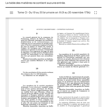
La table des matières ne contient aucune entrée.
V
Tome CI - Du 19 au 30 brumaire an III (9 au 20 novembre 1794)
i
s
u
a
l
i
s
e
u
r
M
i
r
a
d
o
r