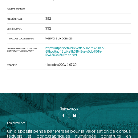
1
NOMBRE DE PAGES
392
PREMIÈRE PAGE
392
DERNIÈRE PAGE
Renvoi aux comités
TYPOLOGIE DOCUMENTAIRE
https://iiif.persee.fr/b0e2cf11-597c-427d-8ac7-
URI DU MANIFEST IIIF DU VOLUME
CONTENANT LE DOCUMENT
68bcc0acf13b/f4a8b315-184e-40dc-805a-
5e47382c3741/manifest
11 octobre 2024 à 07:32
MODIFIÉ LE
Suivez-nous
Les perséides
Un dispositif pensé par Persée pour la valorisation de corpus
textuels et iconographiques numérisés construits en