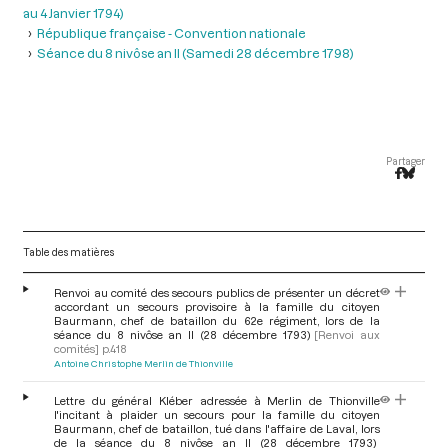
au 4 Janvier 1794)
République française - Convention nationale
Séance du 8 nivôse an II (Samedi 28 décembre 1798)
Partager
Table des matières
Renvoi au comité des secours publics de présenter un décret
accordant un secours provisoire à la famille du citoyen
Baurmann, chef de bataillon du 62e régiment, lors de la
séance du 8 nivôse an II (28 décembre 1793)
[Renvoi aux
comités]
p.418
Antoine Christophe Merlin de Thionville
Lettre du général Kléber adressée à Merlin de Thionville
l'incitant à plaider un secours pour la famille du citoyen
Baurmann, chef de bataillon, tué dans l'affaire de Laval, lors
de la séance du 8 nivôse an II (28 décembre 1793)