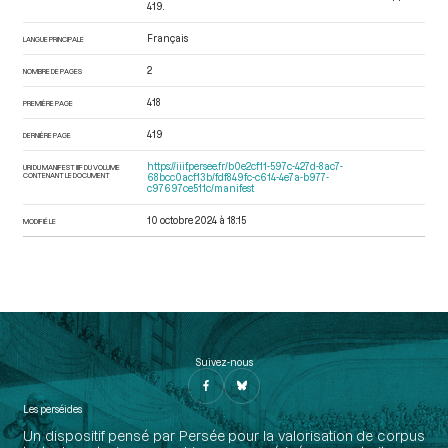
419.
Français
LANGUE PRINCIPALE
2
NOMBRE DE PAGES
418
PREMIÈRE PAGE
419
DERNIÈRE PAGE
https://iiif.persee.fr/b0e2cf11-597c-427d-8ac7-
URI DU MANIFEST IIIF DU VOLUME
CONTENANT LE DOCUMENT
68bcc0acf13b/fdf849fc-c614-4e7a-b977-
c97697ce511c/manifest
10 octobre 2024 à 18:15
MODIFIÉ LE
Suivez-nous
Les perséides
Un dispositif pensé par Persée pour la valorisation de corpus