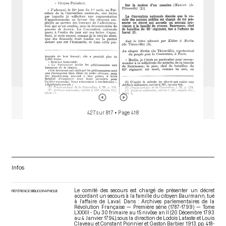
427 sur 817
• Page 418
Infos
Le comité des secours est chargé de présenter un décret
RÉFÉRENCE BIBLIOGRAPHIQUE
accordant un secours à la famille du citoyen Baurmann, tué
à l’affaire de Laval. Dans : Archives parlementaires de la
Révolution Française — Première série (1787-1799) — Tome
LXXXII - Du 30 frimaire au 15 nivôse an II (20 Décembre 1793
au 4 Janvier 1794)
, sous la direction de Lodoïs Lataste et Louis
Claveau et Constant Pionnier et Gaston Barbier. 1913. pp. 418-