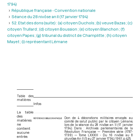
1794)
République française - Convention nationale
Séance du 28 nivôse an II (17 janvier 1794)
52. Etat des dons (suite) : (a) citoyen Duchols ; (b) veuve Bazas ; (c)
citoyen Trullard ; (d) citoyen Boussion ; (e) citoyen Blanchon ; (f)
citoyen Papes ; (g) tribunal du district de Champlitte ; (h) citoyen
Mayet ; (i) représentant Lémane
Table des
matières
Infos
La table
des
Don de 4 décorations militaires envoyés au
RÉFÉRENCE BIBLIOGRAPHIQUE
matières
comité de salut public par le citoyen Lémane,
ne
lors de la séance du 28 nivôse an II (17 janvier
contient
1794). Dans : Archives parlementaires de la
Révolution Française — Première série (1787-
aucune
1799) — Tome LXXXIII - Du 16 nivôse au 8
entrée.
pluviôse An II (5 au 27 janvier 1794)
. 1961. p. 425.