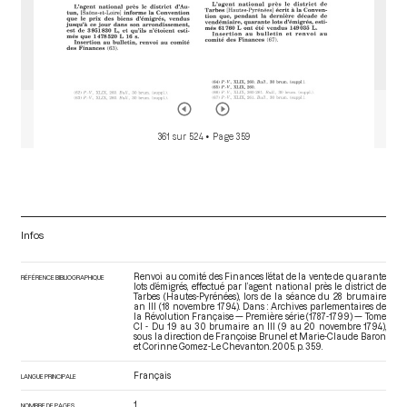
361 sur 524
• Page 359
Infos
Renvoi au comité des Finances l’état de la vente de quarante
RÉFÉRENCE BIBLIOGRAPHIQUE
lots d’émigrés, effectué par l’agent national près le district de
Tarbes (Hautes-Pyrénées), lors de la séance du 28 brumaire
an III (18 novembre 1794). Dans : Archives parlementaires de
la Révolution Française — Première série (1787-1799) — Tome
CI - Du 19 au 30 brumaire an III (9 au 20 novembre 1794)
,
sous la direction de Françoise Brunel et Marie-Claude Baron
et Corinne Gomez-Le Chevanton. 2005. p. 359.
Français
LANGUE PRINCIPALE
1
NOMBRE DE PAGES