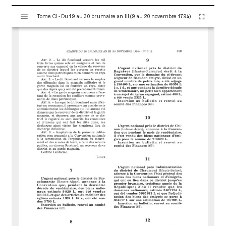
V
Tome CI - Du 19 au 30 brumaire an III (9 au 20 novembre 1794)
i
s
u
a
l
i
s
e
u
r
M
i
r
a
d
o
r