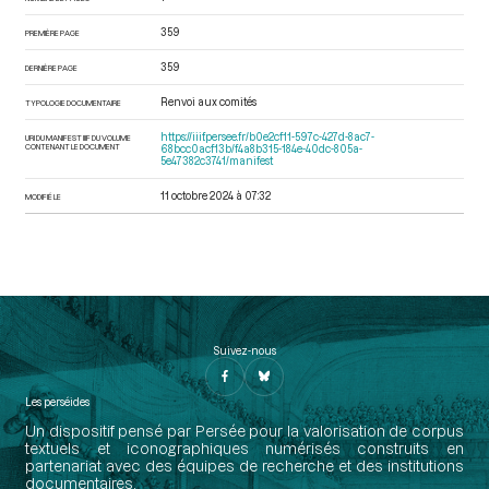
359
PREMIÈRE PAGE
359
DERNIÈRE PAGE
Renvoi aux comités
TYPOLOGIE DOCUMENTAIRE
https://iiif.persee.fr/b0e2cf11-597c-427d-8ac7-
URI DU MANIFEST IIIF DU VOLUME
CONTENANT LE DOCUMENT
68bcc0acf13b/f4a8b315-184e-40dc-805a-
5e47382c3741/manifest
11 octobre 2024 à 07:32
MODIFIÉ LE
Suivez-nous
Les perséides
Un dispositif pensé par Persée pour la valorisation de corpus
textuels et iconographiques numérisés construits en
partenariat avec des équipes de recherche et des institutions
documentaires.