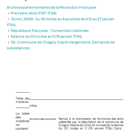
Archives parlementaires de la Révolution Française
Première série (1787-1799)
Tome LXXXIII - Du 16 nivôse au 8 pluviôse An II (5 au 27 janvier
1794)
République française - Convention nationale
Séance du 30 nivôse an II (19 janvier 1794)
58. Commune de Chagny. Dépôt d’argenterie. Demande de
subsistances
Table des
matières
Infos
La table
des
Renvoi à la commission de l'annonce des dons
RÉFÉRENCE BIBLIOGRAPHIQUE
matières
présentés par la députation de la commune de
ne
Chagny (Saône-et-Loire), en annexe de la séance
contient
du 30 nivôse an II (19 janvier 1794). Dans :