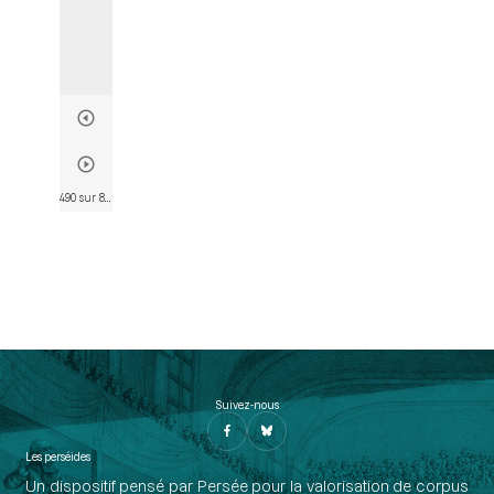
490 sur 802
• Page 478
Suivez-nous
Les perséides
Un dispositif pensé par Persée pour la valorisation de corpus