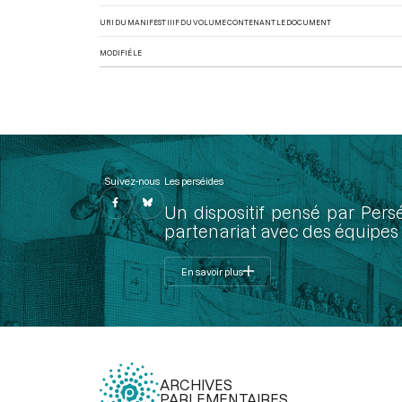
URI DU MANIFEST IIIF DU VOLUME CONTENANT LE DOCUMENT
MODIFIÉ LE
Suivez-nous
Les perséides
Un dispositif pensé par Pers
partenariat avec des équipes 
En savoir plus
ARCHIVES
PARLEMENTAIRES