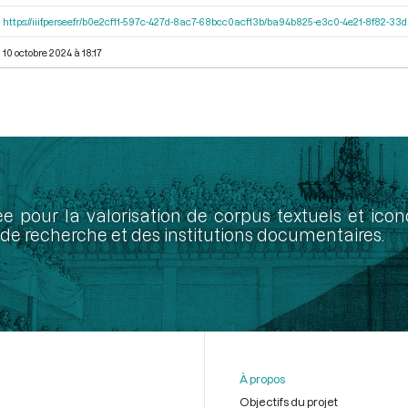
https://iiif.persee.fr/b0e2cf11-597c-427d-8ac7-68bcc0acf13b/ba94b825-e3c0-4e21-8f82-3
10 octobre 2024 à 18:17
ée pour la valorisation de corpus textuels et ic
de recherche et des institutions documentaires.
À propos
Objectifs du projet