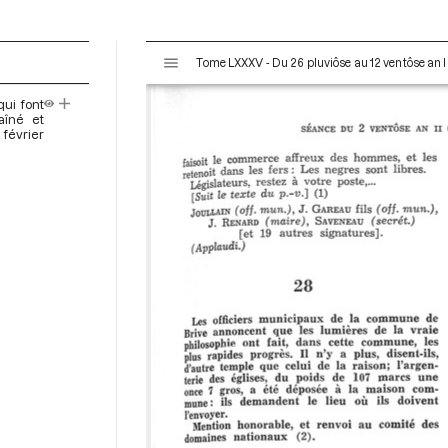
V
Tome LXXXV - Du 26 pluviôse au 12 ventôse an II
i
s
qui font
u
aîné et
a
 février
l
i
s
e
u
r
M
i
r
a
d
o
r