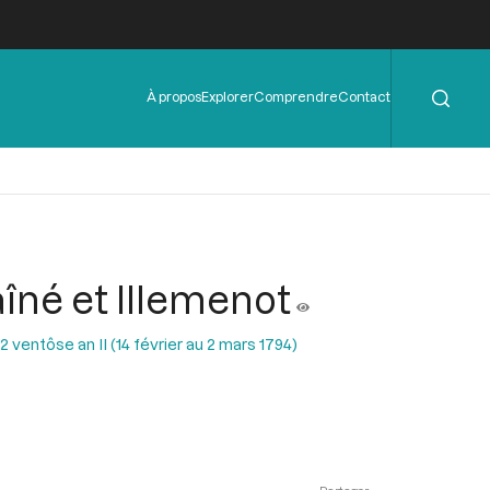
Rechercher
Menu
À propos
Explorer
Comprendre
Contact
de
l'en-
tête
aîné et Illemenot
ventôse an II (14 février au 2 mars 1794)