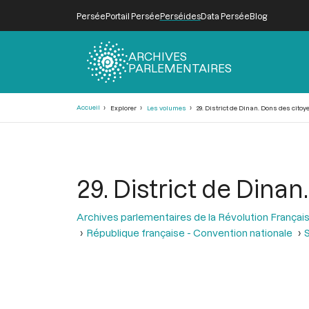
Persée
Portail Persée
Perséides
Data Persée
Blog
ARCHIVES
PARLEMENTAIRES
Fil
Accueil
Explorer
Les volumes
29. District de Dinan. Dons des citoy
d'Ariane
29. District de Dina
Archives parlementaires de la Révolution Françai
République française - Convention nationale
S