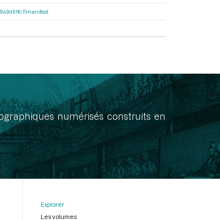
3d949d61fc7/manifest
onographiques numérisés construits en
Explorer
Les volumes