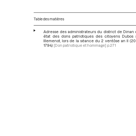
Table des matières
Adresse des administrateurs du district de Dinan 
état des dons patriotiques des citoyens Dubos 
Illemenot, lors de la séance du 2 ventôse an II (20
1794)
[Don patriotique et hommage]
p.271