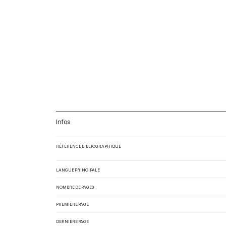
Infos
RÉFÉRENCE BIBLIOGRAPHIQUE
LANGUE PRINCIPALE
NOMBRE DE PAGES
PREMIÈRE PAGE
DERNIÈRE PAGE