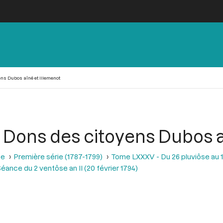
ens Dubos aîné et Illemenot
n. Dons des citoyens Dubos 
se
Première série (1787-1799)
Tome LXXXV - Du 26 pluviôse au 12 
éance du 2 ventôse an II (20 février 1794)