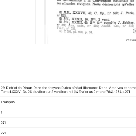
273 sur
29. District de Dinan. Dons des citoyens Dubos aîné et Illemenot. Dans : Archives parle
Tome LXXXV - Du 26 pluviôse au 12 ventôse an II (14 février au 2 mars 1794)
. 1964. p. 271.
Français
1
271
271