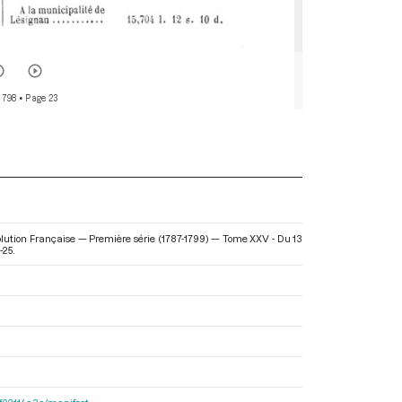
 798
• Page 23
olution Française — Première série (1787-1799) — Tome XXV - Du 13
-25.