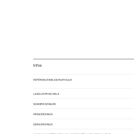
Infos
RÉFÉRENCE BIBLIOGRAPHIQUE
LANGUE PRINCIPALE
NOMBRE DE PAGES
PREMIÈRE PAGE
DERNIÈRE PAGE