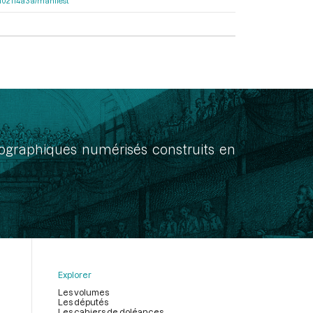
56f02114a3a/manifest
onographiques numérisés construits en
Explorer
Les volumes
Les députés
Les cahiers de doléances