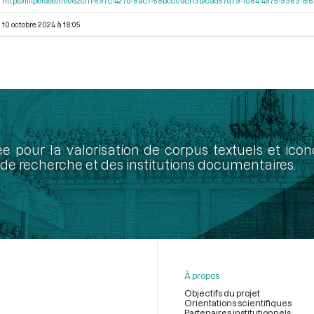
https://iiif.persee.fr/b0e2cf11-597c-427d-8ac7-68bcc0acf13b/cad57d79-1084-4575-9363-f
10 octobre 2024 à 18:05
ée pour la valorisation de corpus textuels et ic
de recherche et des institutions documentaires.
À propos
Objectifs du projet
Orientations scientifiques
Partenaires institutionnels