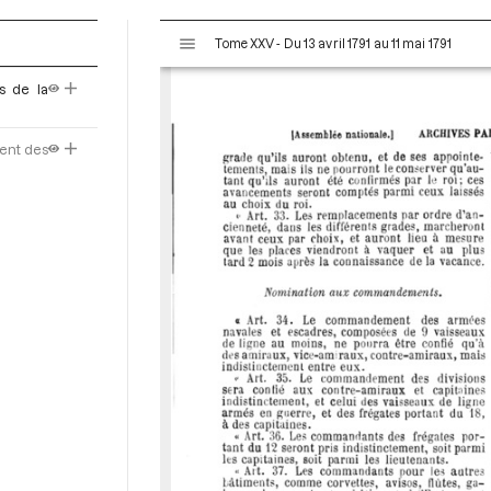
V
Tome XXV - Du 13 avril 1791 au 11 mai 1791
i
s
s de la
u
a
l
ent des
i
s
e
u
r
M
i
r
a
d
o
r