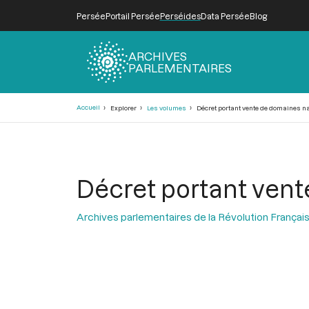
Persée
Portail Persée
Perséides
Data Persée
Blog
ARCHIVES
PARLEMENTAIRES
Fil
Accueil
Explorer
Les volumes
Décret portant vente de domaines n
d'Ariane
Décret portant ven
Archives parlementaires de la Révolution Françai