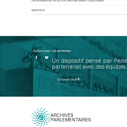
URI DU MANIFEST IIIF DU VOLUME CONTENANT LE DOCUMENT
MODIFIÉ LE
Suivez-nous
Les perséides
Un dispositif pensé par Pers
partenariat avec des équipes 
En savoir plus
ARCHIVES
PARLEMENTAIRES