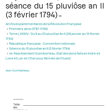
séance du 15 pluviôse an II
(3 février 1794)
Archives parlementaires de la Révolution Française
Première série (1787-1799)
Tome LXXXIV - Du 9 au 25 pluviôse An II (28 janvier au 13 février
1794)
République française - Convention nationale
Séance du 15 pluviôse an II (3 février 1794)
44. Représentant Guimberteau. Etat des dons faits en Indre-et-
Loire et Loir-et-Cher pour l’Armée de l’Ouest
Jean Guimberteau
Table
des