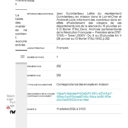
matière
Infos
s
Jean Guimberteau. Lettre du représentant
RÉFÉRENCE BIBLIOGRAPHIQUE
La
Guimberteau, en mission dans le Loir-et-Cher et
table
l'Indre-et-Loire informant des nombreux dons en
des
effets d'habillement des citoyens de ces
matièr
départements, lors de la séance du 15 pluviôse an
II (3 février 1794). Dans : Archives parlementaires
es ne
de la Révolution Française — Première série (1787-
contien
1799) — Tome LXXXIV - Du 9 au 25 pluviôse An II
t
(28 janvier au 13 février 1794)
. 1962. p. 252.
aucune
entrée.
Français
LANGUE PRINCIPALE
V
Tome LXXXIV - Du 9 au 25 pluviôse An II (28 janvier au 13 février 1794)
1
i
NOMBRE DE PAGES
s
252
PREMIÈRE PAGE
u
a
252
DERNIÈRE PAGE
l
i
Correspondance des envoyés en mission
TYPOLOGIE DOCUMENTAIRE
s
https://iiif.persee.fr/b0e2cf11-597c-427d-8ac7-
URI DU MANIFEST IIIF DU VOLUME
e
Téléch
CONTENANT LE DOCUMENT
68bcc0acf13b/ae487d6c-9b4a-4d68-9f3e-
arger
4640bd6f9234/manifest
u
Part
age
r
r
11 octobre 2024 à 01:30
MODIFIÉ LE
M
i
r