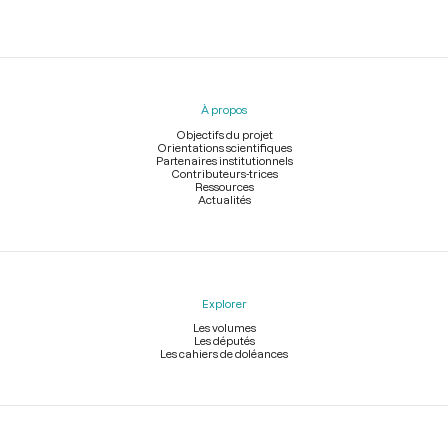
Menu
du
pied
À propos
de
page
Objectifs du projet
Orientations scientifiques
Partenaires institutionnels
Contributeurs-trices
Ressources
Actualités
Explorer
Les volumes
Les députés
Les cahiers de doléances