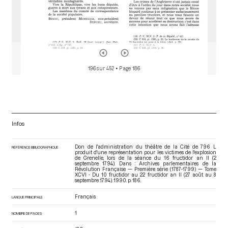
196 sur 452
• Page 186
Infos
Don de l'administration du théâtre de la Cité de 796 L
RÉFÉRENCE BIBLIOGRAPHIQUE
produit d'une représentation pour les victimes de l'explosion
de Grenelle, lors de la séance du 16 fructidor an II (2
septembre 1794). Dans : Archives parlementaires de la
Révolution Française — Première série (1787-1799) — Tome
XCVI - Du 10 fructidor au 22 fructidor an II (27 août au 8
septembre 1794)
. 1990. p. 186.
Français
LANGUE PRINCIPALE
1
NOMBRE DE PAGES