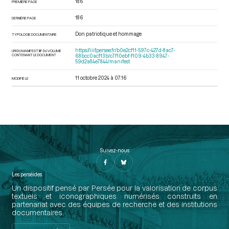
186
PREMIÈRE PAGE
186
DERNIÈRE PAGE
Don patriotique et hommage
TYPOLOGIE DOCUMENTAIRE
https://iiif.persee.fr/b0e2cf11-597c-427d-8ac7-
URI DU MANIFEST IIIF DU VOLUME
CONTENANT LE DOCUMENT
68bcc0acf13b/c7f10ebf-f109-4b33-8947-
59d2a84e7844/manifest
11 octobre 2024 à 07:16
MODIFIÉ LE
Suivez-nous
Les perséides
Un dispositif pensé par Persée pour la valorisation de corpus
textuels et iconographiques numérisés construits en
partenariat avec des équipes de recherche et des institutions
documentaires.