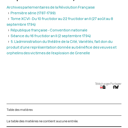
Archives parlementaires de la Révolution Française
Première série (1787-1799)
Tome XCVI - Du 10 fructidor au 22 fructidor an II (27 août au 8
septembre 1794)
République française - Convention nationale
Séance du 16 fructidor an II (2 septembre 1794)
5. L’administration du théâtre de la Cité, Variétés, fait don du
produit d’une représentation donnée au bénéfice des veuves et
orphelins des victimes de l’explosion de Grenelle
Télécharger
Partager
Table des matières
La table des matières ne contient aucune entrée.