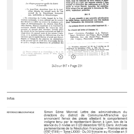
240 sur 817
• Page 231
Infos
Simon Edme Monnel. Lettre des administrateurs du
RÉFÉRENCE BIBLIOGRAPHIQUE
directoire du district de Commune-Affranchie qui
annoncent l'envoi des pièces attestant le comportement
indigne tenu par le représentant Boiron à Lyon, lors de la
séance du 3 nivôse an II (23 décembre 1973). Dans : Archives
parlementaires de la Révolution Française — Première série
(1787-1799) — Tome LXXXII - Du 30 frimaire au 15 nivôse an II