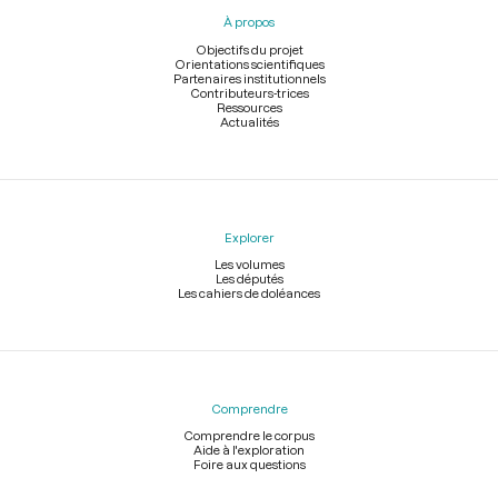
pied
À propos
de
page
Objectifs du projet
Orientations scientifiques
Partenaires institutionnels
Contributeurs-trices
Ressources
Actualités
Explorer
Les volumes
Les députés
Les cahiers de doléances
Comprendre
Comprendre le corpus
Aide à l'exploration
Foire aux questions