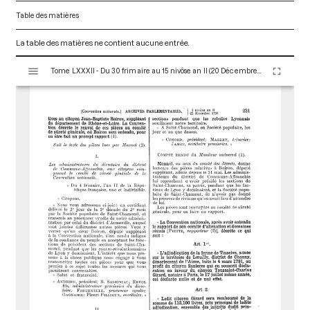
Table des matières
La table des matières ne contient aucune entrée.
V
Tome LXXXII - Du 30 frimaire au 15 nivôse an II (20 Décembre 1793 au 4 Janvier 1794)
i
s
u
a
l
i
s
e
u
r
M
i
r
a
d
o
r