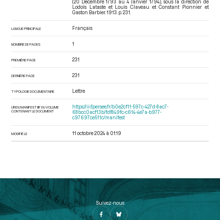
(20 Décembre 1793 au 4 Janvier 1794)
, sous la direction de
Lodoïs Lataste et Louis Claveau et Constant Pionnier et
Gaston Barbier. 1913. p. 231.
Français
LANGUE PRINCIPALE
1
NOMBRE DE PAGES
231
PREMIÈRE PAGE
231
DERNIÈRE PAGE
Lettre
TYPOLOGIE DOCUMENTAIRE
https://iiif.persee.fr/b0e2cf11-597c-427d-8ac7-
URI DU MANIFEST IIIF DU VOLUME
CONTENANT LE DOCUMENT
68bcc0acf13b/fdf849fc-c614-4e7a-b977-
c97697ce511c/manifest
11 octobre 2024 à 01:19
MODIFIÉ LE
Suivez-nous